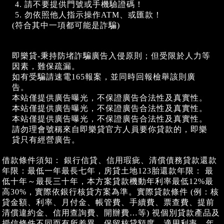
請不要提供門號或手機驗證碼！
勿依照他人指示操作ATM、或匯款！
(符合其中一項都可能是詐騙)
即樂貸-秉持防堵詐騙廣告入侵原則；但受限於人力等
因素，難保疏漏。
如有受騙請速電165報案，並同時回報檢舉該則廣
告。
本站僅提供廣告曝光，不保證廣告合法性及真實性。
本站僅提供廣告曝光，不保證廣告合法性及真實性。
本站僅提供廣告曝光，不保證廣告合法性及真實性。
請勿理會號稱來自即樂貸官方人員要你貸款的，即樂
貸只有經營廣告。
借款條件須知： 銀行信貸、信用瑕疵、清償債務貸款還款
年限：最低一年最長七年，房貸土地123胎還款年限： 最
低十年～最長三十年，本方案貸款機動年利率最低12%最
高30%，實際依銀行核貸方案為準。實際貸款條件 (例：核
貸金額、利率、月付金、帳管費、手續費、票查費、提前
清償違約金、信用查詢費、開辦費…等) 視個別貸款產品及
授信條件不同而有所差異，保留核貸額度、適用利率、年