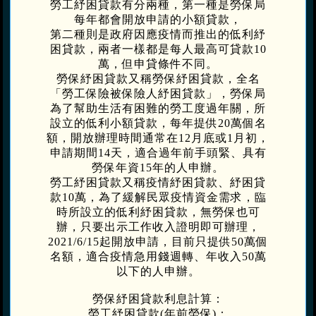
勞工紓困貸款有分兩種，第一種是勞保局
每年都會開放申請的小額貸款，
第二種則是政府因應疫情而推出的低利紓
困貸款，兩者一樣都是每人最高可貸款10
萬，但申貸條件不同。
勞保紓困貸款又稱勞保紓困貸款，全名
「勞工保險被保險人紓困貸款」，勞保局
為了幫助生活有困難的勞工度過年關，所
設立的低利小額貸款，每年提供20萬個名
額，開放辦理時間通常在12月底或1月初，
申請期間14天，適合過年前手頭緊、具有
勞保年資15年的人申辦。
勞工紓困貸款又稱疫情紓困貸款、紓困貸
款10萬，為了緩解民眾疫情資金需求，臨
時所設立的低利紓困貸款，無勞保也可
辦，只要出示工作收入證明即可辦理，
2021/6/15起開放申請，目前只提供50萬個
名額，適合疫情急用錢週轉、年收入50萬
以下的人申辦。
勞保紓困貸款利息計算：
勞工紓困貸款(年前勞保)：