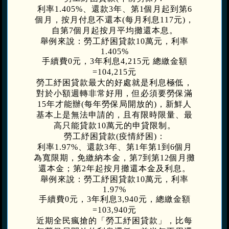
利率1.405%、還款3年、第1個月起到第6
個月，按月付息不還本(每月利息117元)，
自第7個月起按月平均攤還本息。
舉例來說：勞工紓困貸款10萬元，利率
1.405%
手續費0元，3年利息4,215元 總繳金額
=104,215元
勞工紓困貸款最大的好處就是利息極低，
對於小額週轉非常好用，但必須要勞保滿
15年才能辦(每年勞保局開放的)，新鮮人
基本上是無法申請的，且有限時限量、最
高只能貸款10萬元的申貸限制。
勞工紓困貸款(疫情紓困)：
利率1.97%、還款3年、第1年第1到6個月
為寬限期，免繳納本金，第7到第12個月攤
還本金；第2年起按月攤還本金及利息。
舉例來說：勞工紓困貸款10萬元，利率
1.97%
手續費0元，3年利息3,940元，總繳金額
=103,940元
近期全民瘋搶的「勞工紓困貸款」，比每