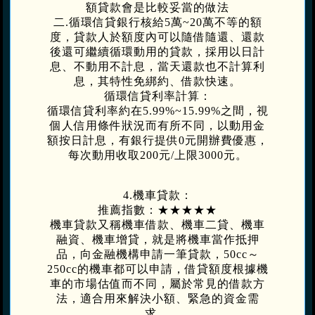
額貸款會是比較妥當的做法
二.循環信貸銀行核給5萬~20萬不等的額
度，貸款人於額度內可以隨借隨還、還款
後還可繼續循環動用的貸款，採用以日計
息、不動用不計息，當天還款也不計算利
息，其特性免綁約、借款快速。
循環信貸利率計算：
循環信貸利率約在5.99%~15.99%之間，視
個人信用條件狀況而有所不同，以動用金
額按日計息，有銀行提供0元開辦費優惠，
每次動用收取200元/上限3000元。
4.機車貸款：
推薦指數：★★★★★
機車貸款又稱機車借款、機車二貸、機車
融資、機車增貸，就是將機車當作抵押
品，向金融機構申請一筆貸款，50cc～
250cc的機車都可以申請，借貸額度根據機
車的市場估值而不同，屬於常見的借款方
法，適合用來解決小額、緊急的資金需
求。