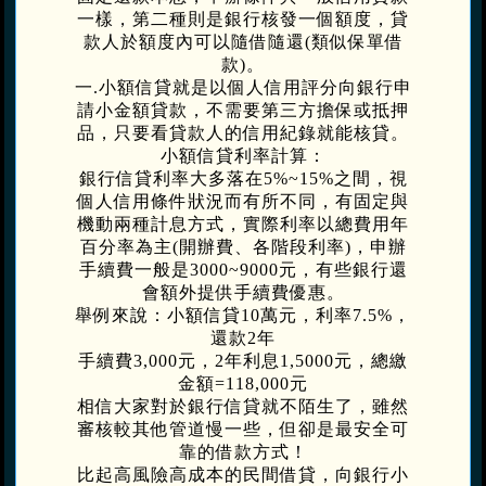
一樣，第二種則是銀行核發一個額度，貸
款人於額度內可以隨借隨還(類似保單借
款)。
一.小額信貸就是以個人信用評分向銀行申
請小金額貸款，不需要第三方擔保或抵押
品，只要看貸款人的信用紀錄就能核貸。
小額信貸利率計算：
銀行信貸利率大多落在5%~15%之間，視
個人信用條件狀況而有所不同，有固定與
機動兩種計息方式，實際利率以總費用年
百分率為主(開辦費、各階段利率)，申辦
手續費一般是3000~9000元，有些銀行還
會額外提供手續費優惠。
舉例來說：小額信貸10萬元，利率7.5%，
還款2年
手續費3,000‬元，2年利息1,5000元，總繳
金額=118,000元
相信大家對於銀行信貸就不陌生了，雖然
審核較其他管道慢一些，但卻是最安全可
靠的借款方式！
比起高風險高成本的民間借貸，向銀行小