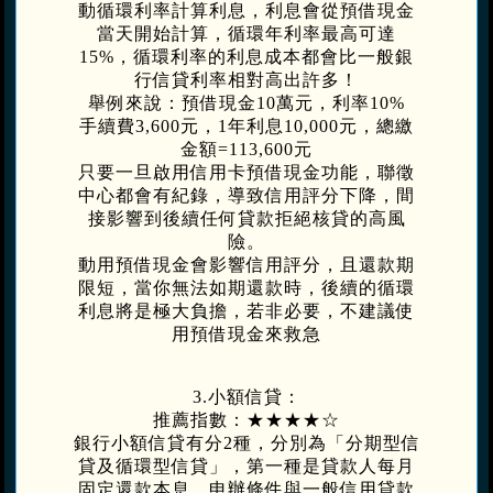
動循環利率計算利息，利息會從預借現金
當天開始計算，循環年利率最高可達
15%，循環利率的利息成本都會比一般銀
行信貸利率相對高出許多！
舉例來說：預借現金10萬元，利率10%
手續費3,600‬元，1年利息10,000元，總繳
金額=113,600元
只要一旦啟用信用卡預借現金功能，聯徵
中心都會有紀錄，導致信用評分下降，間
接影響到後續任何貸款拒絕核貸的高風
險。
動用預借現金會影響信用評分，且還款期
限短，當你無法如期還款時，後續的循環
利息將是極大負擔，若非必要，不建議使
用預借現金來救急
3.小額信貸：
推薦指數：★★★★☆
銀行小額信貸有分2種，分別為「分期型信
貸及循環型信貸」，第一種是貸款人每月
固定還款本息，申辦條件與一般信用貸款