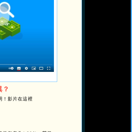
異？
明！影片在這裡