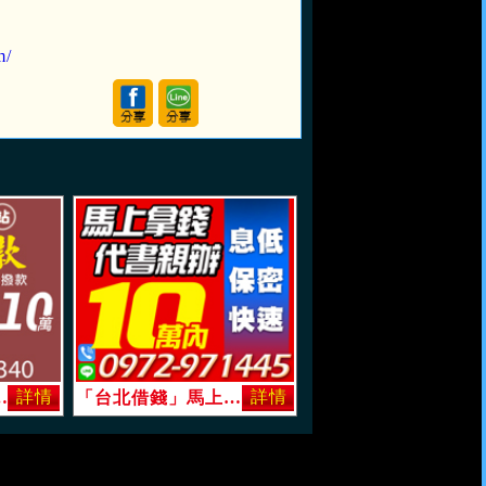
m/
10萬，手續簡便免留證彈性還款超低利率「即樂貸」
「台北借錢」馬上拿錢，代書親辦，息低，10萬內，保密快速「即樂貸」