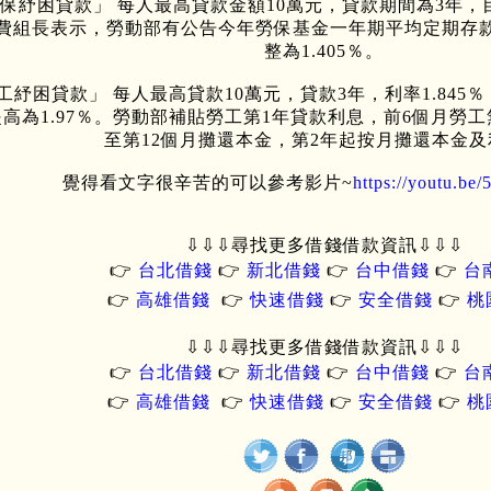
保紓困貸款」 每人最高貸款金額10萬元，貸款期間為3年，目
費組長表示，勞動部有公告今年勞保基金一年期平均定期存款
整為1.405％。
工紓困貸款」 每人最高貸款10萬元，貸款3年，利率1.845
高為1.97％。勞動部補貼勞工第1年貸款利息，前6個月勞
至第12個月攤還本金，第2年起按月攤還本金
覺得看文字很辛苦的可以參考影片~
https://youtu.be
⇩⇩⇩
尋找更多借錢借款資訊
⇩⇩⇩
👉
台北借錢
👉
新北借錢
👉
台中借錢
👉
台
👉
高雄借錢
👉
快速借錢
👉
安全借錢
👉
桃
⇩⇩⇩
尋找更多借錢借款資訊
⇩⇩⇩
👉
台北借錢
👉
新北借錢
👉
台中借錢
👉
台
👉
高雄借錢
👉
快速借錢
👉
安全借錢
👉
桃