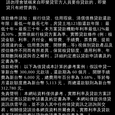
請勿理會號稱來自即樂貸官方人員要你貸款的，即樂
貸只有經營廣告。
借款條件須知： 銀行信貸、信用瑕疵、清償債務貸款還款
年限：最低一年最長七年，房貸土地123胎還款年限： 最
低十年～最長三十年，本方案貸款機動年利率最低12%最
高30%，實際依銀行核貸方案為準。實際貸款條件 (例：核
貸金額、利率、月付金、帳管費、手續費、票查費、提前
清償違約金、信用查詢費、開辦費…等) 視個別貸款產品及
授信條件不同而有所差異，保留核貸額度、適用利率、年
限期數與核貸與否之權利， 詳細約定應以貸款申請書及約
定書為準。
借款範例： 以下為借貸成本計算的參考案例：假設申貸一
筆新台幣 300,000 元款項，還款期為 60 個月， 開辦手續
費為新台幣 6,000 元，總費用年百分率為 3.68%，等於每
月還款額度應為新台幣 5,113 元， 而總還款額則為新台幣
312,780 元。
免責聲明： 本網站資料僅供參考，實際利率及貸款方案詳
細約定應以貸款申請書及約定書為準。 本網站僅提供借貸
資訊供需平台，並不涉入其中任何借貸資訊之諮詢與交
易，相關借貸請洽各網頁資料所屬會員，實際利率及貸款