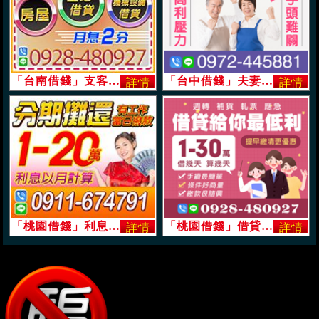
「台南借錢」支客票貼現，房屋土地借貸，月息2分起，機械設備借貸「即樂貸」
「台中借錢」夫妻自營，借您資金創商機，真心幫助老實人，免除高壓利息，解決手頭難關「即樂貸」
「桃園借錢」利息以月計算，可當日撥款，有工作立即撥款，1-20萬，分期攤還方便省時「即樂貸」
「桃園借錢」借貸給你最低利，提早繳清更優惠，1-30萬，手續簡單條件好談繳款隨興「即樂貸」