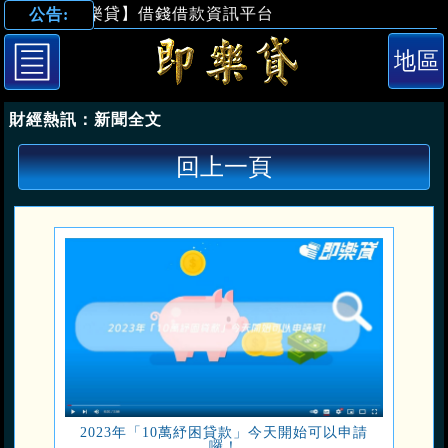
【即樂貸】借錢借款資訊平台
公告:
2023年「10
財經熱訊：
新聞全文
回上一頁
2023年「10萬紓困貸款」今天開始可以申請
囉！