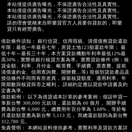
本站僅提供廣告曝光，不保證廣告合法性及真實性。
本站僅提供廣告曝光，不保證廣告合法性及真實性。
本站僅提供廣告曝光，不保證廣告合法性及真實性。
請勿理會號稱來自即樂貸官方人員要你貸款的，即樂
貸只有經營廣告。
借款條件須知： 銀行信貸、信用瑕疵、清償債務貸款還款
年限：最低一年最長七年，房貸土地123胎還款年限： 最
低十年～最長三十年，本方案貸款機動年利率最低12%最
高30%，實際依銀行核貸方案為準。實際貸款條件 (例：核
貸金額、利率、月付金、帳管費、手續費、票查費、提前
清償違約金、信用查詢費、開辦費…等) 視個別貸款產品及
授信條件不同而有所差異，保留核貸額度、適用利率、年
限期數與核貸與否之權利， 詳細約定應以貸款申請書及約
定書為準。
借款範例： 以下為借貸成本計算的參考案例：假設申貸一
筆新台幣 300,000 元款項，還款期為 60 個月， 開辦手續
費為新台幣 6,000 元，總費用年百分率為 3.68%，等於每
月還款額度應為新台幣 5,113 元， 而總還款額則為新台幣
312,780 元。
免責聲明： 本網站資料僅供參考，實際利率及貸款方案詳