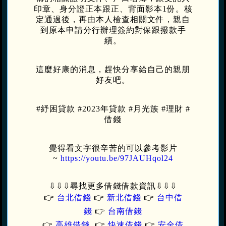
印章、身分證正本跟正、背面影本1份。核
定通過後，再由本人檢查相關文件，親自
到原本申請分行辦理簽約對保跟撥款手
續。
這麼好康的消息，趕快分享給自己的親朋
好友吧。
#紓困貸款 #2023年貸款 #月光族 #理財 #
借錢
覺得看文字很辛苦的可以參考影片
~
https://youtu.be/97JAUHqol24
⇩⇩⇩
尋找更多借錢借款資訊
⇩⇩⇩
👉
台北借錢
👉
新北借錢
👉
台中借
錢
👉
台南借錢
👉
高雄借錢
👉
快速借錢
👉
安全借