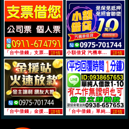
「台中借錢」支票借給您，公司票，個人票都可借「即樂貸」
小額借貸 汽機車借貸 | 絕對保密 10萬內 免保免押免聯徵「即樂貸」
「台中借錢」金援站，火速放款，金主讓利，網友大推「即樂貸」
「台中借錢」單純人借款 平均回覆時間1分鐘 | 1~20萬 有工作無證明也可「即樂貸」