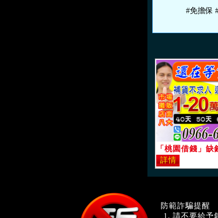
#免擔保 
防範詐騙提醒
請不要給予