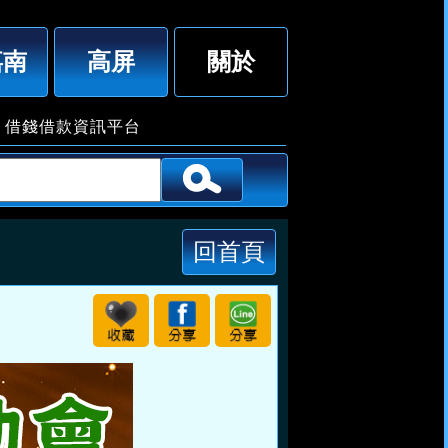
萬，利息借幾天算幾天「即樂貸」
嘉南
高屏
關於
借款資訊平台
回首頁