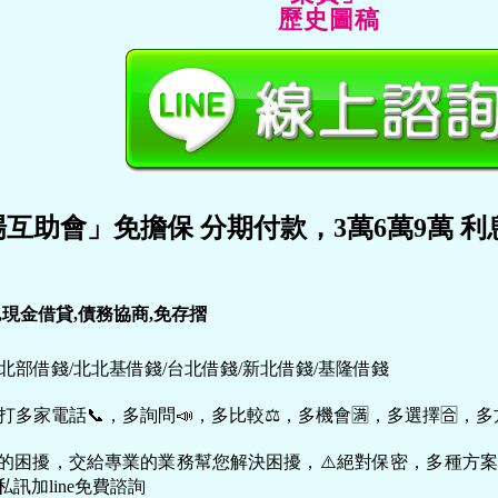
歷史圖稿
互助會」免擔保 分期付款，3萬6萬9萬 
」
,現金借貸,債務協商,免存摺
：北部借錢/北北基借錢/台北借錢/新北借錢/基隆借錢
打多家電話📞，多詢問📣，多比較⚖，多機會🈵，多選擇🈴，多
上的困擾，交給專業的業務幫您解決困擾，⚠️絕對保密，多種方
私訊加line免費諮詢