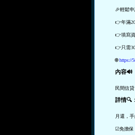
🎉輕鬆
👉年滿2
👉填寫
👉只需
🌐
https:
內容🔊
民間信貸
詳情🔍
月還，手
☑免擔保 