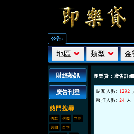
公告:
地區
類型
金
財經熱訊
即樂貸：
廣告詳
點閱人數:
1292
廣告刊登
撥打人數:
24
人
熱門搜尋
借款
借錢
立即
民間
自營