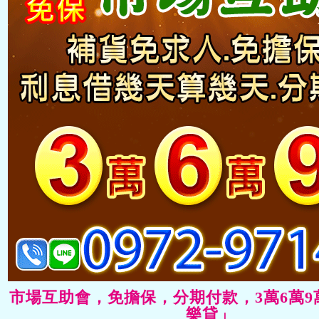
」市場互助會，免擔保，分期付款，3萬6萬
樂貸」