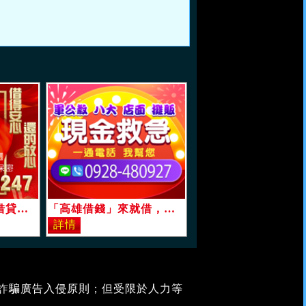
「台中借錢」小額借貸，小錢先生讓您借得安心還的放心，3萬內，息低保密分期攤還絕非錢莊「即樂貸」
「高雄借錢」來就借，現金救急，1-10萬，軍公教攤販八大攤販「即樂貸」
堵詐騙廣告入侵原則；但受限於人力等
。