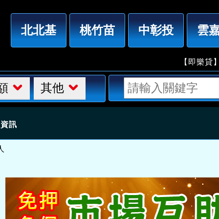
「台北借錢」市場互助會，免擔保，分期付款，3萬6萬9
北北基
桃竹苗
中彰投
雲
【即樂貸】借錢
額
其他
細資訊
人