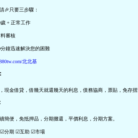
申請🎉只要三步驟：
0歲 + 正常工作
資料審核
30分鐘迅速解決您的困難
//5880tw.com/北北基
：
，現金借貸，借幾天就還幾天的利息，債務協商，票貼，免存摺
：
續簡便，免抵押品，分期攤還，平價利息，分期方案。
☑分期 ☑互助 ☑市場