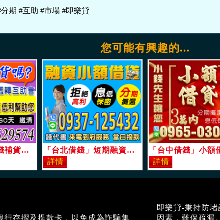
#分期 #互助 #市場 #即樂貸
您可能有興趣的...
「桃園借錢」缺錢補貨不求人，缺現週轉互助會，低利幫助您，1-20萬，40，50，60天繳清「即樂貸」
「台北借錢」短期融資，小額借貸，分期攤還拒絕高利，來電到府服務，可當日撥款「即樂貸」
即樂貸-秉持防
銀行存摺及提款卡，以免成為詐騙集
因素，難保疏漏