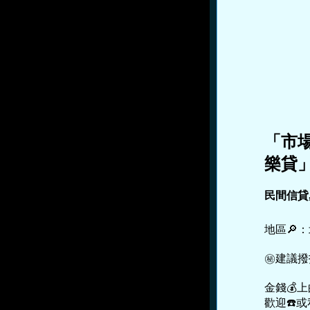
「市場
樂貸
民間信貸
地區🔎
㊙建議撥
金錢💰
歡迎☎️或