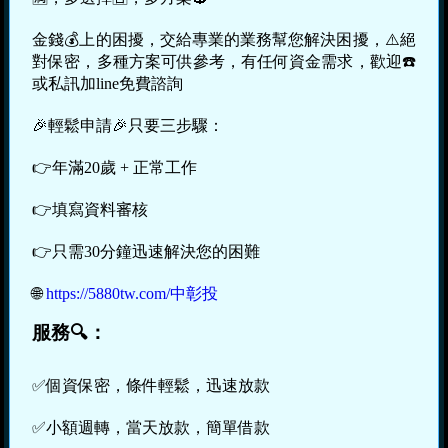
金錢💰上的困擾，交給專業的業務幫您解決困擾，⚠️絕
對保密，多種方案可供參考，有任何資金需求，歡迎☎️
或私訊加line免費諮詢
🎉輕鬆申請🎉只要三步驟：
👉年滿20歲 + 正常工作
👉填寫資料審核
👉只需30分鐘迅速解決您的困難
🌐
https://5880tw.com/中彰投
服務🔍：
✅個資保密，條件輕鬆，迅速放款
✅小額週轉，當天放款，簡單借款