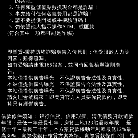
的共犯。
任何類型儲值點數換現金都是詐騙！
事先給付任何名義費用都是詐騙！
請不要提供門號或手機驗證碼！
勿依照他人指示操作ATM、或匯款！
(符合其中一項都可能是詐騙)
即樂貸-秉持防堵詐騙廣告入侵原則；但受限於人力等
因素，難保疏漏。
如有受騙請速電165報案，並同時回報檢舉該則廣
告。
本站僅提供廣告曝光，不保證廣告合法性及真實性。
本站僅提供廣告曝光，不保證廣告合法性及真實性。
本站僅提供廣告曝光，不保證廣告合法性及真實性。
請勿理會號稱來自即樂貸官方人員要你貸款的，即樂
貸只有經營廣告。
借款條件須知： 銀行信貸、信用瑕疵、清償債務貸款還款
年限：最低一年最長七年，房貸土地123胎還款年限： 最
低十年～最長三十年，本方案貸款機動年利率最低12%最
高30%，實際依銀行核貸方案為準。實際貸款條件 (例：核