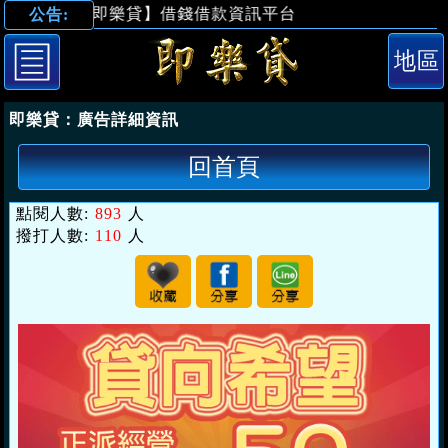
【即樂貸】借錢借款資訊平台
公告:
「台中借錢」貸
即樂貸：
廣告詳細資訊
回首頁
點閱人數:
893
人
撥打人數:
110
人