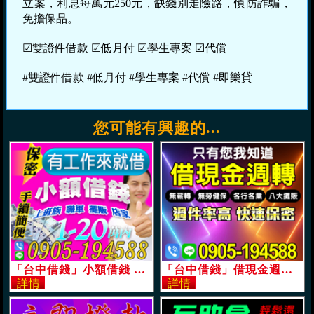
立案，利息每萬元250元，缺錢別走險路，慎防詐騙，
免擔保品。
☑雙證件借款 ☑低月付 ☑學生專案 ☑代償
#雙證件借款 #低月付 #學生專案 #代償 #即樂貸
您可能有興趣的...
「台中借錢」小額借錢 有工作來就借 | 1-20萬手續簡便保密 上班族職軍攤販店家週轉好幫手「即樂貸」
「台中借錢」借現金週轉，過件率高快速保密，無薪轉無勞健保，各行各業八大攤販「即樂貸」