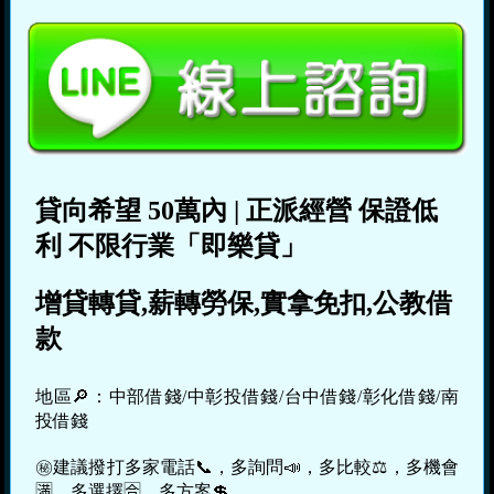
貸向希望
50萬內
|
正派經營
保證低
利
不限行業「即樂貸」
增貸轉貸,薪轉勞保,實拿免扣,公教借
款
地區🔎：中部借錢/中彰投借錢/台中借錢/彰化借錢/南
投借錢
㊙建議撥打多家電話📞，多詢問📣，多比較⚖，多機會
🈵，多選擇🈴，多方案💲