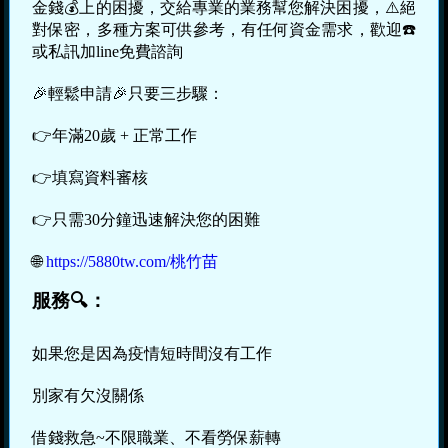
金錢💰上的困擾，交給專業的業務幫您解決困擾，⚠️絕
對保密，多種方案可供參考，有任何資金需求，歡迎☎️
或私訊加line免費諮詢
🎉輕鬆申請🎉只要三步驟：
👉年滿20歲 + 正常工作
👉填寫資料審核
👉只需30分鐘迅速解決您的困難
🌐
https://5880tw.com/桃竹苗
服務🔍：
如果您是因為疫情短時間沒有工作
別家有欠沒關係
借錢救急~不限職業、不看勞保薪轉