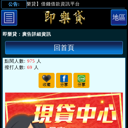
【即樂貸】借錢借款資訊平台
公告:
「桃園借錢」現
即樂貸：
廣告詳細資訊
回首頁
點閱人數:
975
人
撥打人數:
69
人