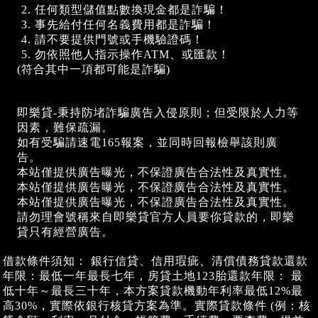
任何類型儲值點數換現金都是詐騙！
事先給付任何名義費用都是詐騙！
請不要提供門號或手機驗證碼！
勿依照他人指示操作ATM、或匯款！
(符合其中一項都可能是詐騙)
即樂貸-秉持防堵詐騙廣告入侵原則；但受限於人力等
因素，難保疏漏。
如有受騙請速電165報案，並同時回報檢舉該則廣
告。
本站僅提供廣告曝光，不保證廣告合法性及真實性。
本站僅提供廣告曝光，不保證廣告合法性及真實性。
本站僅提供廣告曝光，不保證廣告合法性及真實性。
請勿理會號稱來自即樂貸官方人員要你貸款的，即樂
貸只有經營廣告。
借款條件須知： 銀行信貸、信用瑕疵、清償債務貸款還款
年限：最低一年最長七年，房貸土地123胎還款年限： 最
低十年～最長三十年，本方案貸款機動年利率最低12%最
高30%，實際依銀行核貸方案為準。實際貸款條件 (例：核