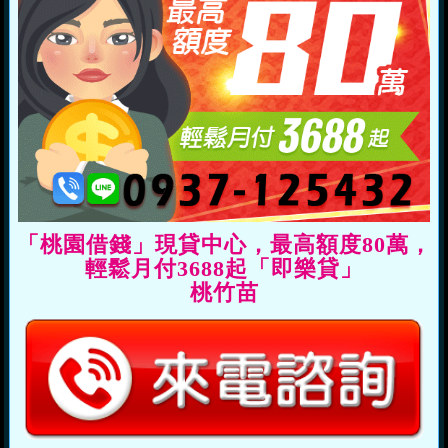
「桃園借錢」現貸中心，最高額度80萬，
輕鬆月付3688起「即樂貸」
桃竹苗