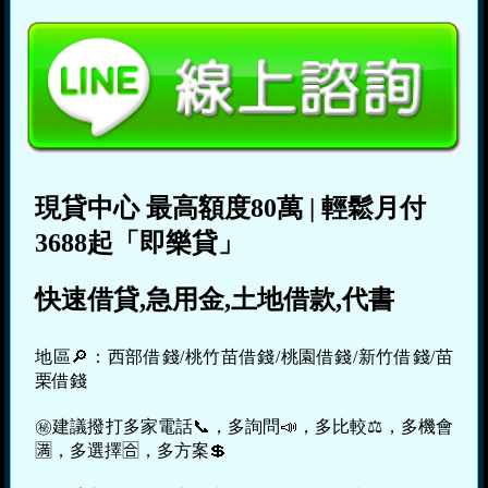
現貸中心
最高額度80萬
|
輕鬆月付
3688起「即樂貸」
快速借貸,急用金,土地借款,代書
地區🔎：西部借錢/桃竹苗借錢/桃園借錢/新竹借錢/苗
栗借錢
㊙建議撥打多家電話📞，多詢問📣，多比較⚖，多機會
🈵，多選擇🈴，多方案💲