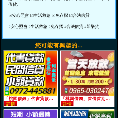
借貸。
☑安心照會 ☑生活救急 ☑免存摺 ☑合法信貸
#安心照會 #生活救急 #免存摺 #合法信貸 #即樂貸
您可能有興趣的...
「桃園借錢」代書貸款，小額借款，民間信貸，利率最低，審核最快「即樂貸」
「桃園借錢」首借首期免息，當天放款月息200起，來電就借「即樂貸」