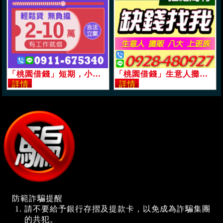
「桃園借錢」短期，小額周轉，輕鬆貸，無負擔，2-10萬有工作就借，合法立案「即樂貸」
「桃園借錢」生意人攤販上班族，缺錢請找我，拒絕高利，誠心助您，可提前清償，當日過件「即樂貸」
防範詐騙提醒
請不要給予銀行存摺及提款卡，以免成為詐騙集團
的共犯。