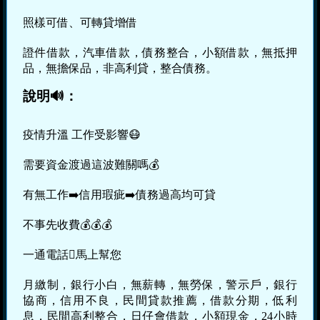
照樣可借、可轉貸增借
證件借款，汽車借款，債務整合，小額借款，無抵押
品，無擔保品，非高利貸，整合債務。
說明🔊：
疫情升溫 工作受影響😷
需要資金渡過這波難關嗎💰
有無工作➡️信用瑕疵➡️債務過高均可貸
不事先收費💰💰💰
一通電話馬上幫您
月繳制，銀行小白，無薪轉，無勞保，警示戶，銀行
協商，信用不良，民間貸款推薦，借款分期，低利
息，民間高利整合，日仔會借款，小額現金，24小時