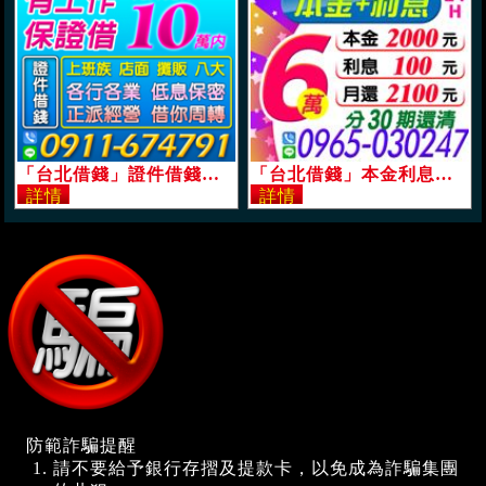
「台北借錢」證件借錢，借你周轉，正派經營，各行業有工作一定借，10萬內，息低保密免押免保「即樂貸」
「台北借錢」本金利息可分30期攤還，誠信經營親切好借，6萬，本金2000利息100月還2100起「即樂貸」
防範詐騙提醒
請不要給予銀行存摺及提款卡，以免成為詐騙集團