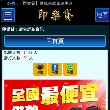
【即樂貸】借錢借款資訊平台
公告:
「台北借錢」借
即樂貸：
廣告詳細資訊
回首頁
點閱人數:
1405
人
撥打人數:
59
人