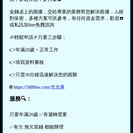
金錢💰上的困擾，交給專業的業務幫您解決困擾，⚠️絕
對保密，多種方案可供參考，有任何資金需求，歡迎☎️
或私訊加line免費諮詢
🎉輕鬆申請🎉只要三步驟：
👉年滿20歲 + 正常工作
👉填寫資料審核
👉只需30分鐘迅速解決您的困難
🌐
https://5880tw.com/北北基
服務🔍：
只要年滿20歲 ✅有週轉需要
✅有欠 無欠當鋪 都能辦理