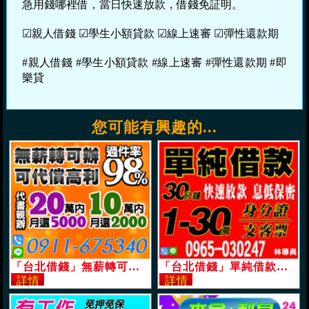
急用錢哪裡借，當日快速放款，借錢免証明。
☑親人借錢 ☑學生小額貸款 ☑線上速審 ☑彈性還款期
#親人借錢 #學生小額貸款 #線上速審 #彈性還款期 #即
樂貸
您可能有興趣的...
「台北借錢」無薪轉可辦理，代償高利，高過件率，20萬內月還5000起，10萬內月還2000起「即樂貸」
「台北借錢」單純借款，30分鐘快速放款，1-30萬，身份證支客票，息低保密「即樂貸」