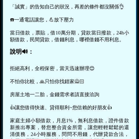
「誠實」的告知自己的狀況，再差的條件都沒關係👌
☎️一通電話讓您，💪放下壓力
當日借款，票貼，借10萬分期，貸款當日撥款，24h小
額借款，民間貸款，借錢利息，哪裡借錢不用利息。
說明🔊：
拒絕高利，全程保密，當天迅速辦理😊
不怕你比較，🙏只怕你找錯家🙅🏻
房屋土地一二胎，金錢需求者請直接洽詢
👍讓您借得快速、貸得順利~您信賴的好朋友👍
家庭主婦小額借款，月息1%，無利息借款，證件借款
新推出專案，替您整合資金所需，讓您輕輕鬆鬆的還
清債務，24小時服務，問問不用錢，代辦貸款合法，