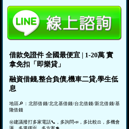
借款免證件
全國最便宜
|
1-20萬
實
拿免扣「即樂貸」
融資借錢,整合負債,機車二貸,學生低
息
地區🔎：北部借錢/北北基借錢/台北借錢/新北借錢/基
隆借錢
㊙建議撥打多家電話📞，多詢問📣，多比較⚖，多機會
🈵，多選擇🈴，多方案💲