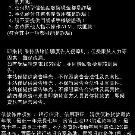
的共犯。
任何類型儲值點數換現金都是詐騙！
事先給付任何名義費用都是詐騙！
請不要提供門號或手機驗證碼！
勿依照他人指示操作ATM、或匯款！
(符合其中一項都可能是詐騙)
即樂貸-秉持防堵詐騙廣告入侵原則；但受限於人力等
因素，難保疏漏。
如有受騙請速電165報案，並同時回報檢舉該則廣
告。
本站僅提供廣告曝光，不保證廣告合法性及真實性。
本站僅提供廣告曝光，不保證廣告合法性及真實性。
本站僅提供廣告曝光，不保證廣告合法性及真實性。
請勿理會號稱來自即樂貸官方人員要你貸款的，即樂
貸只有經營廣告。
借款條件須知： 銀行信貸、信用瑕疵、清償債務貸款還款
年限：最低一年最長七年，房貸土地123胎還款年限： 最
低十年～最長三十年，本方案貸款機動年利率最低12%最
高30%，實際依銀行核貸方案為準。實際貸款條件 (例：核