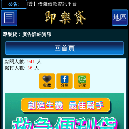
【即樂貸】借錢借款資訊平台
公告:
「台北借錢」救
即樂貸：
廣告詳細資訊
回首頁
點閱人數:
941
人
撥打人數:
36
人