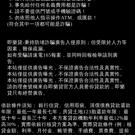
事先給付任何名義費用都是詐騙！
請不要提供門號或手機驗證碼！
勿依照他人指示操作ATM、或匯款！
(符合其中一項都可能是詐騙)
即樂貸-秉持防堵詐騙廣告入侵原則；但受限於人力等
因素，難保疏漏。
如有受騙請速電165報案，並同時回報檢舉該則廣
告。
本站僅提供廣告曝光，不保證廣告合法性及真實性。
本站僅提供廣告曝光，不保證廣告合法性及真實性。
本站僅提供廣告曝光，不保證廣告合法性及真實性。
請勿理會號稱來自即樂貸官方人員要你貸款的，即樂
貸只有經營廣告。
借款條件須知： 銀行信貸、信用瑕疵、清償債務貸款還款
年限：最低一年最長七年，房貸土地123胎還款年限： 最
低十年～最長三十年，本方案貸款機動年利率最低12%最
高30%，實際依銀行核貸方案為準。實際貸款條件 (例：核
貸金額、利率、月付金、帳管費、手續費、票查費、提前