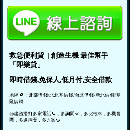
救急便利貸
|
創造生機
最佳幫手
「即樂貸」
即時借錢,免保人,低月付,安全借款
地區🔎：北部借錢/北北基借錢/台北借錢/新北借錢/基
隆借錢
㊙建議撥打多家電話📞，多詢問📣，多比較⚖，多機會
🈵，多選擇🈴，多方案💲