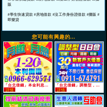
販
#學生快速貸款 #房地借款 #沒工作身份證借款 #攤販 #
即樂貸
您可能有興趣的...
「台北借錢」本金利息可分30期攤還，誠信經營，月繳月息，本金+利息本利攤還，1-20萬，不讓您白繳利息用錢別緊張可提前清償「即樂貸」
「台北借錢」調整型，日日會，新客戶大優惠，量身訂製專案還款，30萬內，24H不限行業「即樂貸」