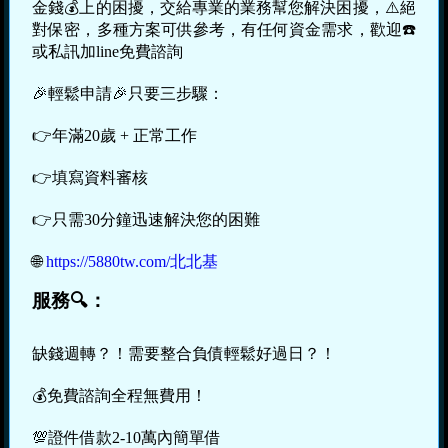
金錢💰上的困擾，交給專業的業務幫您解決困擾，⚠️絕
對保密，多種方案可供參考，有任何資金需求，歡迎☎️
或私訊加line免費諮詢
🎉輕鬆申請🎉只要三步驟：
👉年滿20歲 + 正常工作
👉填寫資料審核
👉只需30分鐘迅速解決您的困難
🌐
https://5880tw.com/北北基
服務🔍：
缺錢週轉？！️需要整合負債輕鬆好過日？！️
💰免費諮詢全程無費用！️
💯證件借款2-10萬內簡單借