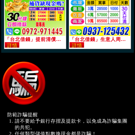
「台北借錢」提前清償可再優惠，30分鐘立即撥款，免押免保代償高利，9萬日付900起，100天可還清「即樂貸」
「台北借錢」生意人周轉互助會，小額便利借貸，分期攤還，9萬，30天可還清「即樂貸」
防範詐騙提醒
請不要給予銀行存摺及提款卡，以免成為詐騙集團
的共犯。
任何類型儲值點數換現金都是詐騙！