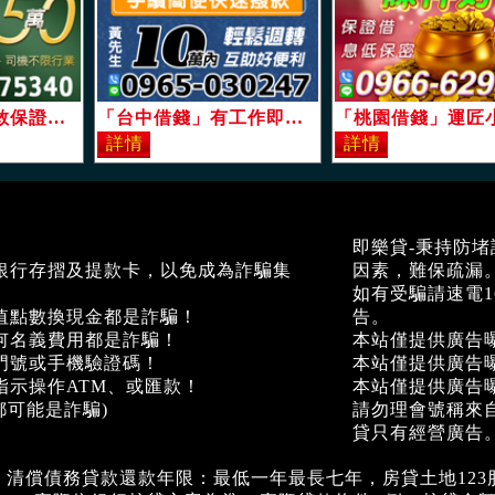
「台北借錢」我敢保證最低息，貸款萬事通，1-50萬，免押免保絕對保密「即樂貸」
「台中借錢」有工作即可借，手續簡便快速撥款，10萬內，輕鬆週轉互助好便利「即樂貸」
即樂貸-秉持防
銀行存摺及提款卡，以免成為詐騙集
因素，難保疏漏
如有受騙請速電1
值點數換現金都是詐騙！
告。
何名義費用都是詐騙！
本站僅提供廣告
門號或手機驗證碼！
本站僅提供廣告
指示操作ATM、或匯款！
本站僅提供廣告
都可能是詐騙)
請勿理會號稱來
貸只有經營廣告
、清償債務貸款還款年限：最低一年最長七年，房貸土地123