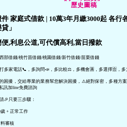
歷史圖稿
證件
家庭式借款
|
10萬3年月繳3000起
各行
樂貸」
便,利息公道,可代償高利,當日撥款
：西部借錢/桃竹苗借錢/桃園借錢/新竹借錢/苗栗借錢
打多家電話📞，多詢問📣，多比較⚖，多機會🈵，多選擇🈴，多
上的困擾，交給專業的業務幫您解決困擾，⚠️絕對保密，多種方
私訊加line免費諮詢
申請🎉只要三步驟：
0歲 + 正常工作
資料審核