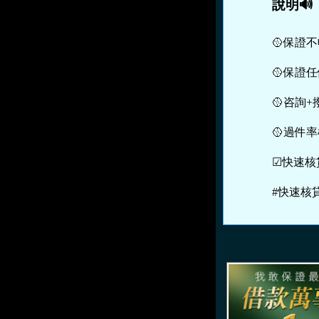
說明🔊
🥎保證
🥎保證任
🥎咨詢
🥎過件
☑快速核
#快速核貸