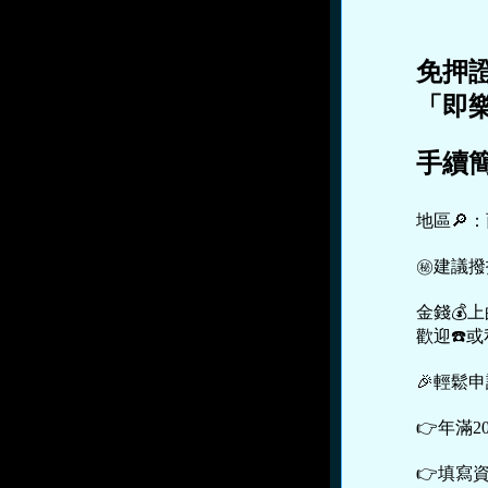
免押
「即
手續簡
地區🔎
㊙建議撥
金錢💰
歡迎☎️或
🎉輕鬆
👉年滿2
👉填寫