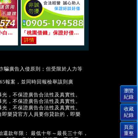
「桃園借錢」運匠小白八大，條件好談，講信用不囉說，保證借，息低保密「即樂貸」
「桃園借錢」保證好借好談，軍公教學生，低息專案，誠心助人「即樂貸」
堵詐騙廣告入侵原則；但受限於人力等
。
65報案，並同時回報檢舉該則廣
曝光，不保證廣告合法性及真實性。
曝光，不保證廣告合法性及真實性。
曝光，不保證廣告合法性及真實性。
自即樂貸官方人員要你貸款的，即樂
。
胎還款年限： 最低十年～最長三十年，