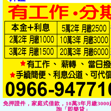
」免押證件，家庭式借款，10萬3年月繳300
詢「即樂貸」