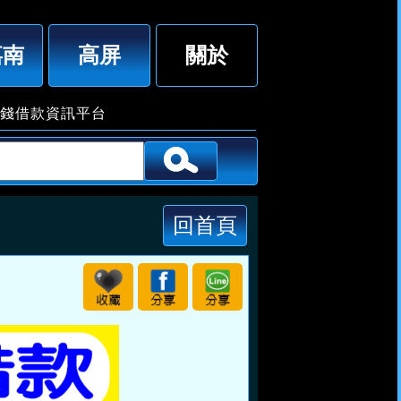
0起，各行各業軍公教來電洽詢「即樂貸」
嘉南
高屏
關於
資訊平台
回首頁