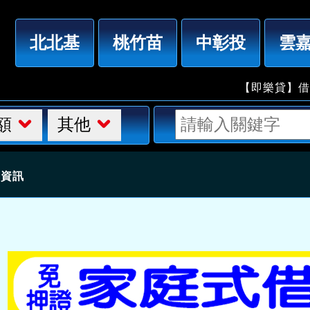
「桃園借錢」免押證件，家庭式借款，10萬3年月繳300
北北基
桃竹苗
中彰投
雲
【即樂貸】借錢借款
額
其他
細資訊
人