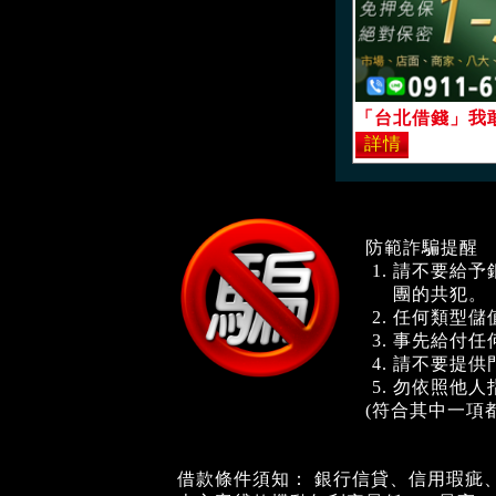
防範詐騙提醒
請不要給予
團的共犯。
任何類型儲
事先給付任
請不要提供
勿依照他人
(符合其中一項
借款條件須知： 銀行信貸、信用瑕疵