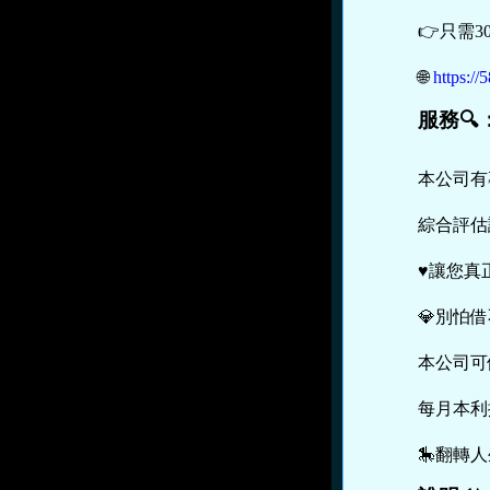
👉只需
🌐
https:
服務🔍
本公司有
綜合評估
♥️讓您
💎別怕借
本公司可
每月本利
🎠翻轉