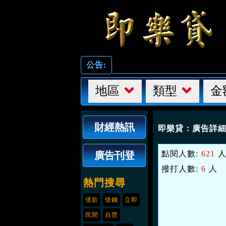
公告:
地區
類型
金
財經熱訊
即樂貸：
廣告詳
點閱人數:
621
廣告刊登
撥打人數:
6
人
熱門搜尋
借款
借錢
立即
民間
自營