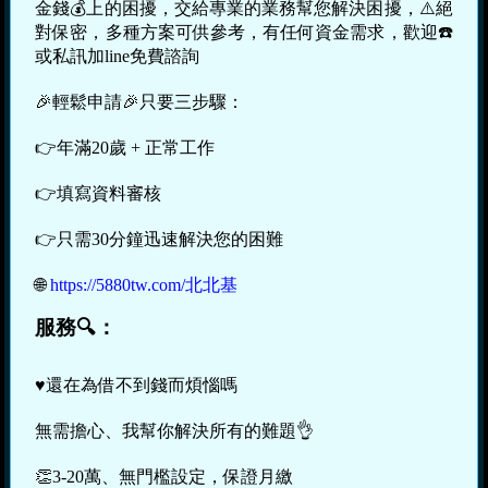
金錢💰上的困擾，交給專業的業務幫您解決困擾，⚠️絕
對保密，多種方案可供參考，有任何資金需求，歡迎☎️
或私訊加line免費諮詢
🎉輕鬆申請🎉只要三步驟：
👉年滿20歲 + 正常工作
👉填寫資料審核
👉只需30分鐘迅速解決您的困難
🌐
https://5880tw.com/北北基
服務🔍：
♥️還在為借不到錢而煩惱嗎
無需擔心、我幫你解決所有的難題👌
👏3-20萬、無門檻設定，保證月繳