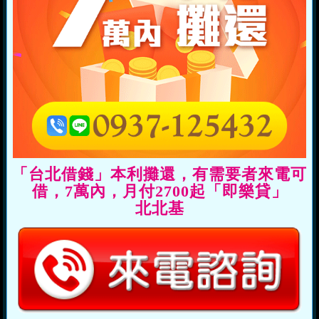
「台北借錢」本利攤還，有需要者來電可
借，7萬內，月付2700起「即樂貸」
北北基