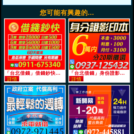
您可能有興趣的...
「台北借錢」借錢鈔快息低保密，60天可繳清另有期繳，3萬實拿28000日繳500起，9萬實拿84000日繳1500起「即樂貸」
「台北借錢」身份證影印本借錢，本息攤還，本金3000利息100，6萬內，月付3100起可分20期攤還「即樂貸」