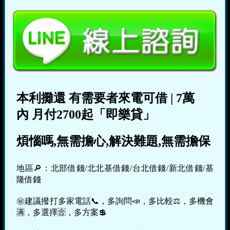
本利攤還
有需要者來電可借
|
7萬
內
月付2700起「即樂貸」
煩惱嗎,無需擔心,解決難題,無需擔保
地區🔎：北部借錢/北北基借錢/台北借錢/新北借錢/基
隆借錢
㊙建議撥打多家電話📞，多詢問📣，多比較⚖，多機會
🈵，多選擇🈴，多方案💲