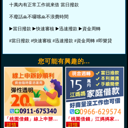
十萬內有正常工作就來借 當日撥款
不廢話🙏不囉嗦🙏不浪費時間
▶️當日撥款 ▶️快速審核 ▶️迅速撥款 ▶️資金周轉
#當日撥款 #快速審核 #迅速撥款 #資金周轉 #即樂貸
您可能有興趣的...
「桃園借錢」線上申辦鈔順利，資金隨時靈活運用，20萬內，彈性透明「即樂貸」
「桃園借錢」江媽媽家庭借款，本利攤還手續簡便，15萬內當日撥款，現金週轉好商量，沒工作也可借「即樂貸」