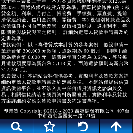
低十年～最長三十年，本方案貸款機動年利率最低12%最
高30%，實際依銀行核貸方案為準。實際貸款條件 (例：核
貸金額、利率、月付金、帳管費、手續費、票查費、提前
清償違約金、信用查詢費、開辦費…等) 視個別貸款產品及
授信條件不同而有所差異，保留核貸額度、適用利率、年
限期數與核貸與否之權利， 詳細約定應以貸款申請書及約
定書為準。
借款範例： 以下為借貸成本計算的參考案例：假設申貸一
筆新台幣 300,000 元款項，還款期為 60 個月， 開辦手續
費為新台幣 6,000 元，總費用年百分率為 3.68%，等於每
月還款額度應為新台幣 5,113 元， 而總還款額則為新台幣
312,780 元。
免責聲明： 本網站資料僅供參考，實際利率及貸款方案詳
細約定應以貸款申請書及約定書為準。 本網站僅提供借貸
資訊供需平台，並不涉入其中任何借貸資訊之諮詢與交
易，相關借貸請洽各網頁資料所屬會員，實際利率及貸款
方案詳細約定應以貸款申請書及約定書為準。"
即樂貸 Copyright ©2018 - 2023 鑫睿開發有限公司 407台
中市西屯區國安一路121號