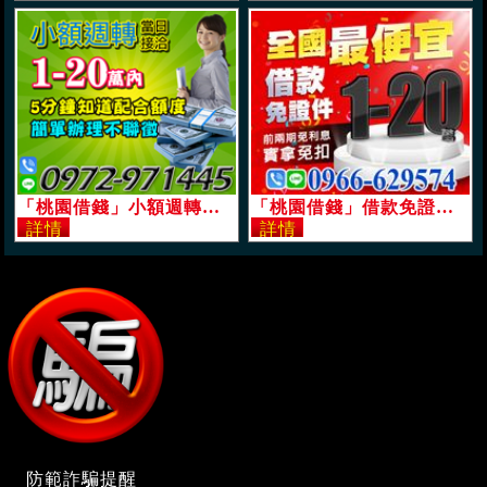
「桃園借錢」小額週轉，當日接洽，5分鐘即可知道配合額度，方便省時，1-20萬，簡單辦理不聯徵「即樂貸」
「桃園借錢」借款免證件，全國最便宜，1-20萬，實拿免扣「即樂貸」
防範詐騙提醒