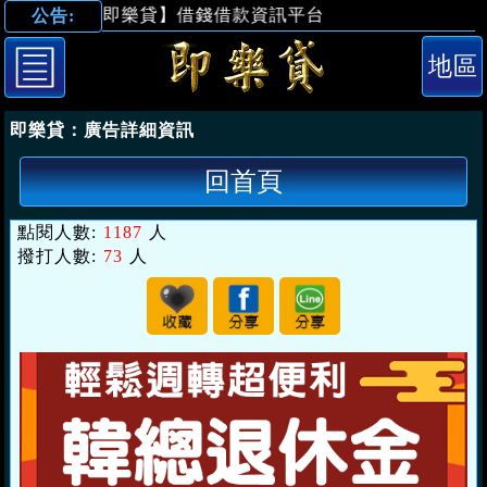
【即樂貸】借錢借款資訊平台
公告:
「桃園借錢」韓
即樂貸：
廣告詳細資訊
回首頁
點閱人數:
1187
人
撥打人數:
73
人