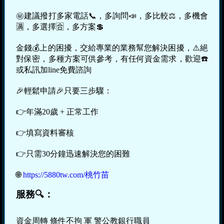
㊙建議撥打多家電話📞，多詢問📣，多比較⚖，多機會
🈵，多選擇🈴，多方案💲
金錢💰上的困擾，交給專業的業務幫您解決困擾，⚠️絕
對保密，多種方案可供參考，有任何資金需求，歡迎☎️
或私訊加line免費諮詢
🎉輕鬆申請🎉只要三步驟：
👉年滿20歲 + 正常工作
👉填寫資料審核
👉只需30分鐘迅速解決您的困難
🌐
https://5880tw.com/桃竹苗
服務🔍：
資金周轉 條件不拘 軍 警公教銀行職員