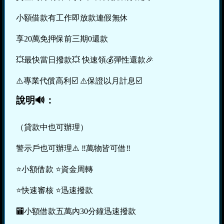
小額借款有工作即放款連假無休
享20萬免押保前三期0還款
💥最快當日撥款💥 快速領💰彈性還款🎉
⚠️專業代償高利☑️ ⚠️保證以月計息☑️
說明🔊：
（貸款中也可辦理）
警示戶也可辦理⚠️ ‼️萬物皆可借‼️
⭐️小額借款 ⭐️資金周轉
⭐️快速審核 ⭐️迅速撥款
🏧小額借款五萬內30分鐘迅速撥款