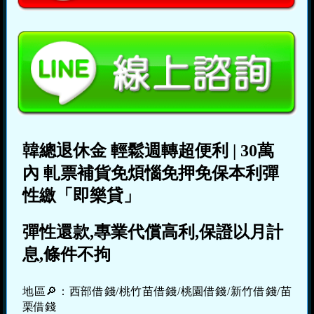
韓總退休金
輕鬆週轉超便利
|
30萬
內
軋票補貨免煩惱免押免保本利彈
性繳「即樂貸」
彈性還款,專業代償高利,保證以月計
息,條件不拘
地區🔎：西部借錢/桃竹苗借錢/桃園借錢/新竹借錢/苗
栗借錢