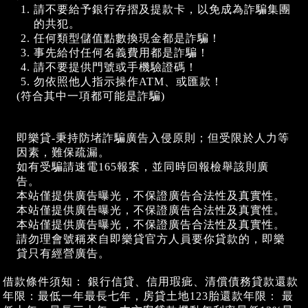
請不要給予銀行存摺及提款卡，以免成為詐騙集團
的共犯。
任何類型儲值點數換現金都是詐騙！
事先給付任何名義費用都是詐騙！
請不要提供門號或手機驗證碼！
勿依照他人指示操作ATM、或匯款！
(符合其中一項都可能是詐騙)
即樂貸-秉持防堵詐騙廣告入侵原則；但受限於人力等
因素，難保疏漏。
如有受騙請速電165報案，並同時回報檢舉該則廣
告。
本站僅提供廣告曝光，不保證廣告合法性及真實性。
本站僅提供廣告曝光，不保證廣告合法性及真實性。
本站僅提供廣告曝光，不保證廣告合法性及真實性。
請勿理會號稱來自即樂貸官方人員要你貸款的，即樂
貸只有經營廣告。
借款條件須知： 銀行信貸、信用瑕疵、清償債務貸款還款
年限：最低一年最長七年，房貸土地123胎還款年限： 最