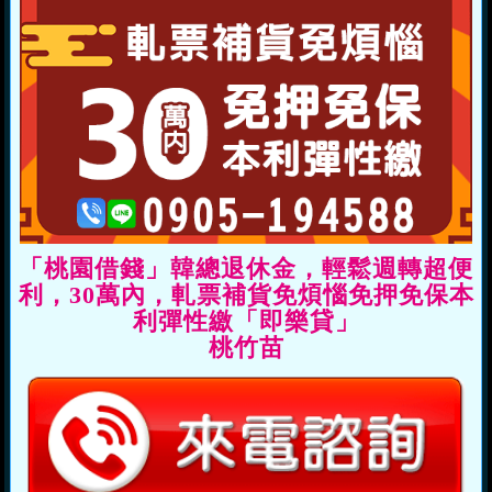
「桃園借錢」韓總退休金，輕鬆週轉超便
利，30萬內，軋票補貨免煩惱免押免保本
利彈性繳「即樂貸」
桃竹苗