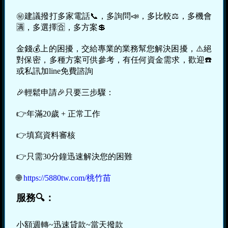
㊙建議撥打多家電話📞，多詢問📣，多比較⚖，多機會
🈵，多選擇🈴，多方案💲
金錢💰上的困擾，交給專業的業務幫您解決困擾，⚠️絕
對保密，多種方案可供參考，有任何資金需求，歡迎☎️
或私訊加line免費諮詢
🎉輕鬆申請🎉只要三步驟：
👉年滿20歲 + 正常工作
👉填寫資料審核
👉只需30分鐘迅速解決您的困難
🌐
https://5880tw.com/桃竹苗
服務🔍：
小額週轉~迅速貸款~當天撥款