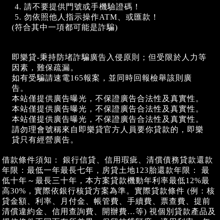
請不要提供門號或手機驗證碼！
勿依照他人指示操作ATM、或匯款！
(符合其中一項都可能是詐騙)
即樂貸-秉持防堵詐騙廣告入侵原則；但受限於人力等
因素，難保疏漏。
如有受騙請速電165報案，並同時回報檢舉該則廣
告。
本站僅提供廣告曝光，不保證廣告合法性及真實性。
本站僅提供廣告曝光，不保證廣告合法性及真實性。
本站僅提供廣告曝光，不保證廣告合法性及真實性。
請勿理會號稱來自即樂貸官方人員要你貸款的，即樂
貸只有經營廣告。
借款條件須知： 銀行信貸、信用瑕疵、清償債務貸款還款
年限：最低一年最長七年，房貸土地123胎還款年限： 最
低十年～最長三十年，本方案貸款機動年利率最低12%最
高30%，實際依銀行核貸方案為準。實際貸款條件 (例：核
貸金額、利率、月付金、帳管費、手續費、票查費、提前
清償違約金、信用查詢費、開辦費…等) 視個別貸款產品及