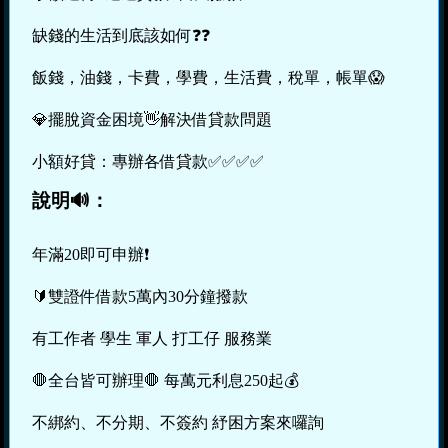
缺錢的生活到底該如何❓❓
飯錢，油錢，卡費，學費，生活費，稅單，帳單😱
💎擺脫資金困境👋解決借貸款問題
小額好貸：專辦各借貸款✅✅✅✅
說明🔊：
年滿20即可申辦❗️
🔰雙證件借款5萬內30分鐘撥款
有工作者 學生 軍人 打工仔 服務業
🛑全台皆可辦理🛑 每萬元利息250起💰
不綁約、不分期、不簽約 紓困方案來囉詢