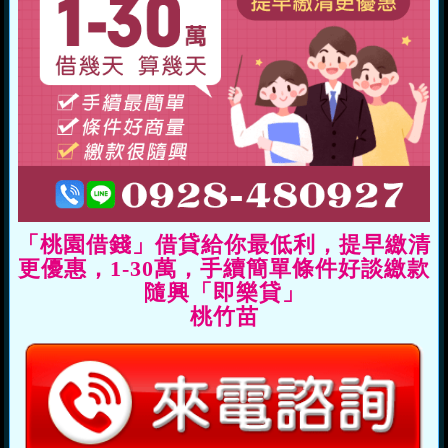
「桃園借錢」借貸給你最低利，提早繳清
更優惠，1-30萬，手續簡單條件好談繳款
隨興「即樂貸」
桃竹苗