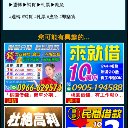
▶️週轉 ▶️補貨 ▶️軋票 ▶️應急
#週轉 #補貨 #軋票 #應急 #即樂貸
您可能有興趣的...
「桃園借錢」簡單分期，不怕比較，各式方案任您選擇，9萬內，30天輕鬆還款「即樂貸」
「桃園借錢」有工作就OK，來就借，24H服務，年滿20歲，10萬內，借幾天就還幾天的利息「即樂貸」