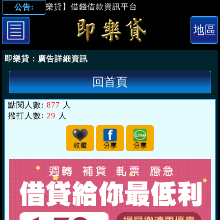
【即樂貸】借錢借款資訊平台
公告:
「桃園借錢」借
即樂貸：
廣告詳細資訊
回首頁
點閱人數:
877
人
撥打人數:
29
人