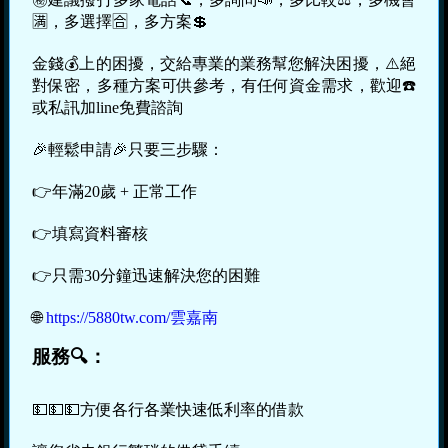
🈵，多選擇🈴，多方案💲
金錢💰上的困擾，交給專業的業務幫您解決困擾，⚠️絕
對保密，多種方案可供參考，有任何資金需求，歡迎☎️
或私訊加line免費諮詢
🎉輕鬆申請🎉只要三步驟：
👉年滿20歲 + 正常工作
👉填寫資料審核
👉只需30分鐘迅速解決您的困難
🌐
https://5880tw.com/雲嘉南
服務🔍：
💵💵💵方便各行各業快速低利率的借款