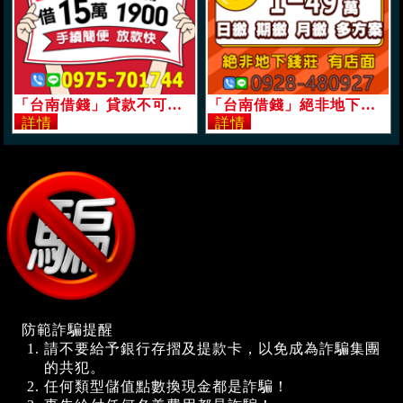
「台南借錢」貸款不可思議，借15萬，月付不用1900，手續簡便，放款快「即樂貸」
「台南借錢」絕非地下錢莊有店面，專做信用瑕疵，50萬內，日繳期繳月繳多方案「即樂貸」
防範詐騙提醒
請不要給予銀行存摺及提款卡，以免成為詐騙集團
的共犯。
任何類型儲值點數換現金都是詐騙！