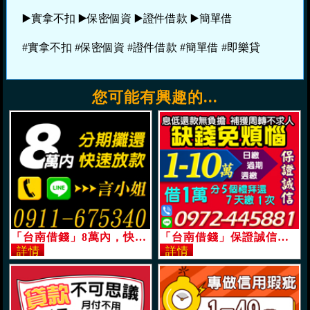
▶️實拿不扣 ▶️保密個資 ▶️證件借款 ▶️簡單借
#實拿不扣 #保密個資 #證件借款 #簡單借 #即樂貸
您可能有興趣的...
「台南借錢」8萬內，快速放款，分期攤還，強力過件手續簡便「即樂貸」
「台南借錢」保證誠信，息低還款無負擔，日繳周繳期繳，1-10萬，7天繳1次分5個禮拜還「即樂貸」