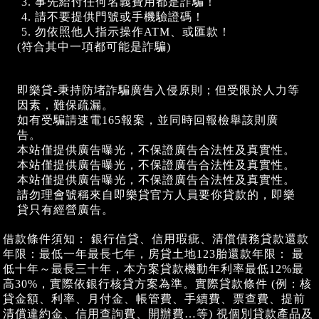
事先給付任何名義費用都是詐騙！
請不要提供門號或手機驗證碼！
勿依照他人指示操作ATM、或匯款！
(符合其中一項都可能是詐騙)
即樂貸-秉持防堵詐騙廣告入侵原則；但受限於人力等
因素，難保疏漏。
如有受騙請速電165報案，並同時回報檢舉該則廣
告。
本站僅提供廣告曝光，不保證廣告合法性及真實性。
本站僅提供廣告曝光，不保證廣告合法性及真實性。
本站僅提供廣告曝光，不保證廣告合法性及真實性。
請勿理會號稱來自即樂貸官方人員要你貸款的，即樂
貸只有經營廣告。
借款條件須知： 銀行信貸、信用瑕疵、清償債務貸款還款
年限：最低一年最長七年，房貸土地123胎還款年限： 最
低十年～最長三十年，本方案貸款機動年利率最低12%最
高30%，實際依銀行核貸方案為準。實際貸款條件 (例：核
貸金額、利率、月付金、帳管費、手續費、票查費、提前
清償違約金、信用查詢費、開辦費…等) 視個別貸款產品及