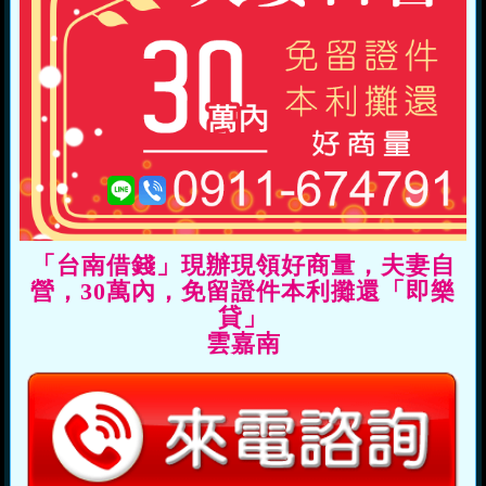
「台南借錢」現辦現領好商量，夫妻自
營，30萬內，免留證件本利攤還「即樂
貸」
雲嘉南