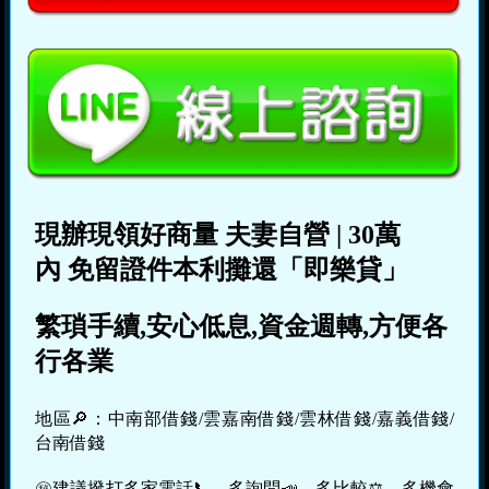
現辦現領好商量
夫妻自營
|
30萬
內
免留證件本利攤還「即樂貸」
繁瑣手續,安心低息,資金週轉,方便各
行各業
地區🔎：中南部借錢/雲嘉南借錢/雲林借錢/嘉義借錢/
台南借錢
㊙建議撥打多家電話📞，多詢問📣，多比較⚖，多機會