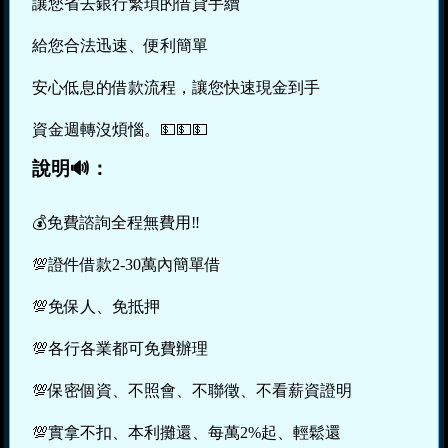
讓您省去銀行繁瑣的借貸手續
給您合法迅速、便利簡單
安心低息的借款流程，讓您快速現金到手
資金週轉沒煩惱。💵💵💵
說明🔊：
💰免費諮詢全程無費用‼️
💯證件借款2-30萬內簡單借
💯免保人、免抵押
💯各行各業都可免費辦理
💯保密個資、不照會、不聯徵、不看薪資證明
💯實拿不扣、本利攤還、每萬2%起、輕鬆還