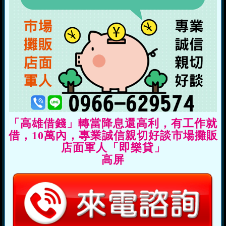
「高雄借錢」轉當降息還高利，有工作就
借，10萬內，專業誠信親切好談市場攤販
店面軍人「即樂貸」
高屏