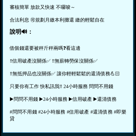
審核簡單 放款又快速 不囉唆～
合法利息 🉑️規劃月繳本利攤還 繳的輕鬆自在
說明🔊：
借個錢還要被秤斤秤兩嗎❓看這邊
‼️信用破產沒關係✅ ‼️無薪轉勞保沒關係✅
‼️無抵押品也沒關係✅ 讓你輕輕鬆鬆的還清債務💪🏻
只要你有工作 快私訊我‼ 24小時服務 問問不用錢
▶️問問不用錢 ▶️24小時服務 ▶️信用破產 ▶️還清債務
#問問不用錢 #24小時服務 #信用破產 #還清債務 #即樂
貸