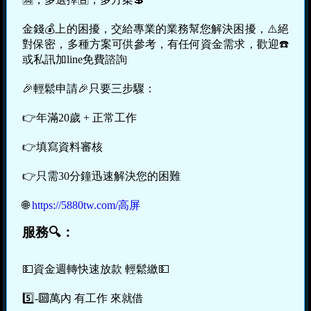
金錢💰上的困擾，交給專業的業務幫您解決困擾，⚠️絕
對保密，多種方案可供參考，有任何資金需求，歡迎☎️
或私訊加line免費諮詢
🎉輕鬆申請🎉只要三步驟：
👉年滿20歲 + 正常工作
👉填寫資料審核
👉只需30分鐘迅速解決您的困難
🌐
https://5880tw.com/高屏
服務🔍：
💵資金週轉快速放款 輕鬆繳💵
5️⃣-🔟萬內 有工作 來就借