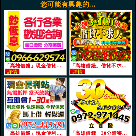
您可能有興趣的...
「高雄借錢」現金借貸，分期攤還，超低息，各行各業皆可借，當日撥款，分期攤還，歡迎洽詢「即樂貸」
「高雄借錢」借貸不求人，憑證件即可借，利息低免抵押，24H，3-100萬，您的困難我來幫你解決「即樂貸」
「高雄借錢」現金便利站，互助會無須抵押，利息彈性，當天放款，1-30萬，快速撥款，全程保密「即樂貸」
「高雄借錢」30分鐘審核撥款，就是快，有工作有收入，立即撥款，30萬內，低利方案月付救急速借幫助您「即樂貸」