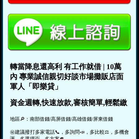
轉當降息還高利
有工作就借
|
10萬
內
專業誠信親切好談市場攤販店面
軍人「即樂貸」
資金週轉,快速放款,審核簡單,輕鬆繳
地區🔎：南部借錢/高屏借錢/高雄借錢/屏東借錢
㊙建議撥打多家電話📞，多詢問📣，多比較⚖，多機會
🈵，多選擇🈴，多方案💲