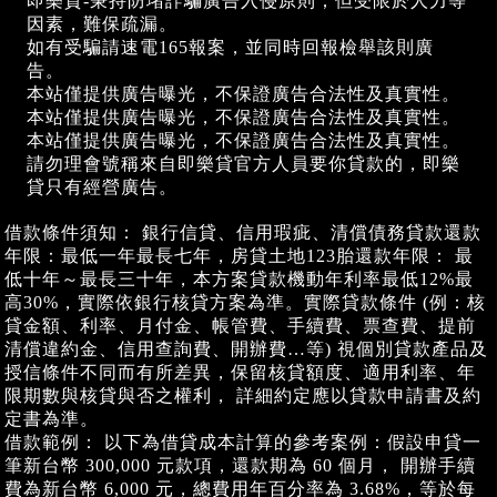
即樂貸-秉持防堵詐騙廣告入侵原則；但受限於人力等
因素，難保疏漏。
如有受騙請速電165報案，並同時回報檢舉該則廣
告。
本站僅提供廣告曝光，不保證廣告合法性及真實性。
本站僅提供廣告曝光，不保證廣告合法性及真實性。
本站僅提供廣告曝光，不保證廣告合法性及真實性。
請勿理會號稱來自即樂貸官方人員要你貸款的，即樂
貸只有經營廣告。
借款條件須知： 銀行信貸、信用瑕疵、清償債務貸款還款
年限：最低一年最長七年，房貸土地123胎還款年限： 最
低十年～最長三十年，本方案貸款機動年利率最低12%最
高30%，實際依銀行核貸方案為準。實際貸款條件 (例：核
貸金額、利率、月付金、帳管費、手續費、票查費、提前
清償違約金、信用查詢費、開辦費…等) 視個別貸款產品及
授信條件不同而有所差異，保留核貸額度、適用利率、年
限期數與核貸與否之權利， 詳細約定應以貸款申請書及約
定書為準。
借款範例： 以下為借貸成本計算的參考案例：假設申貸一
筆新台幣 300,000 元款項，還款期為 60 個月， 開辦手續
費為新台幣 6,000 元，總費用年百分率為 3.68%，等於每