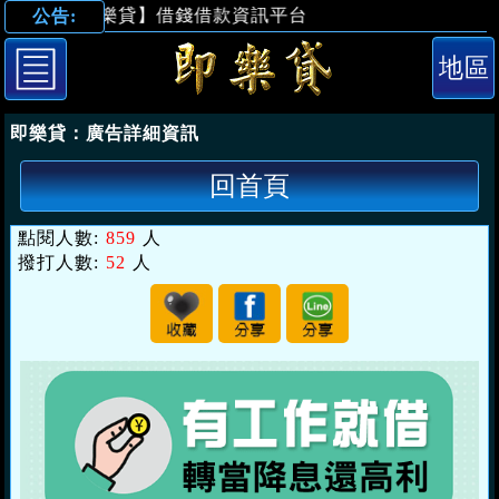
【即樂貸】借錢借款資訊平台
公告:
「高雄借錢」轉
即樂貸：
廣告詳細資訊
回首頁
點閱人數:
859
人
撥打人數:
52
人