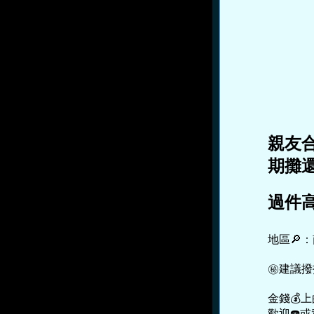
親友
期攤
過件高
地區🔎
㊙建議撥
金錢💰
歡迎☎️或