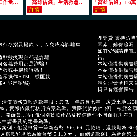
「高雄借錢」有工作當日撥款，免薪轉，分期攤還，利息以月計算，1-20萬，以低廉利率提供您可靠的資金「即樂貸」
「高雄借錢」生活救急，生意週轉，扭轉人生困境，我幫你，10萬內，息低「即樂貸」
即樂貸-秉持防
銀行存摺及提款卡，以免成為詐騙集
因素，難保疏漏
如有受騙請速電1
值點數換現金都是詐騙！
告。
何名義費用都是詐騙！
本站僅提供廣告
門號或手機驗證碼！
本站僅提供廣告
指示操作ATM、或匯款！
本站僅提供廣告
都可能是詐騙)
請勿理會號稱來
貸只有經營廣告
、清償債務貸款還款年限：最低一年最長七年，房貸土地123
30%，實際依銀行核貸方案為準。實際貸款條件 (例：核貸
、開辦費…等) 視個別貸款產品及授信條件不同而有所差異
款申請書及約定書為準。
：假設申貸一筆新台幣 300,000 元款項，還款期為 60 個
還款額度應為新台幣 5,113 元， 而總還款額則為新台幣 312