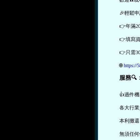
🎉輕鬆
👉年滿2
👉填寫
👉只需
🌐
https:/
服務🔍
👍過件機
各大行業
本利攤還
無須任何