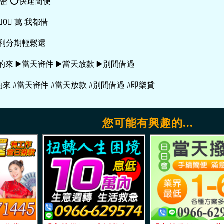
密 ⭕️快速簡便
⃣️0⃣️ 萬 我都借
利分期輕鬆還
的來 ▶️當天審件 ▶️當天放款 ▶️別間借過
來 #當天審件 #當天放款 #別間借過 #即樂貸
您可能有興趣的...