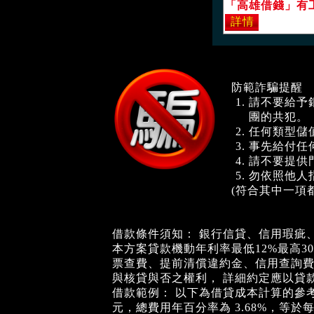
防範詐騙提醒
請不要給予
團的共犯。
任何類型儲
事先給付任
請不要提供
勿依照他人
(符合其中一項
借款條件須知： 銀行信貸、信用瑕疵
本方案貸款機動年利率最低12%最高
票查費、提前清償違約金、信用查詢費
與核貸與否之權利， 詳細約定應以貸
借款範例： 以下為借貸成本計算的參考案例
元，總費用年百分率為 3.68%，等於每月