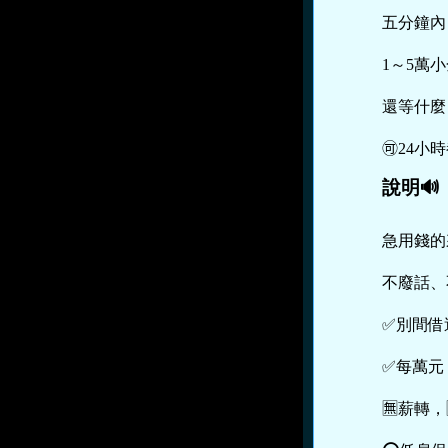
五分鐘內
1～5萬
還等什麼
🉑️24小
說明🔊
急用錢的
不廢話、
✅別間借
✅每萬元
🈚️薪轉，