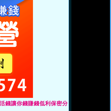
你活錢讓你錢賺錢低利保密分