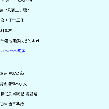
申請🎉只要三步驟：
0歲 + 正常工作
資料審核
30分鐘迅速解決您的困難
/5880tw.com/高屏
：
率高 來就借👍
資金週轉不求人
 超低息 輕鬆借 輕鬆還
低押 簡單手續