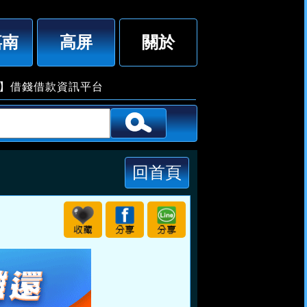
活錢讓你錢賺錢低利保密分期攤還「即樂貸」
嘉南
高屏
關於
借款資訊平台
回首頁