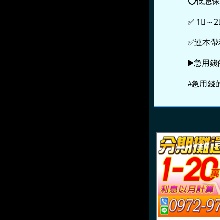
⭕️低息保
✅ 1⃣️～2
✅連本帶
▶️急用錢
#急用錢的