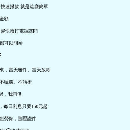
 快速撥款 就是這麼簡單
小金額
 趕快撥打電話諮問
時都可以問🉑️
：
來，當天審件、當天放款
不唬爛、不話術
過，我再借
，每日利息只要150元起
🈚️勞保，🈚️壓證件