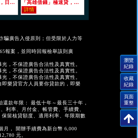
「高雄借錢」1-6萬，日日會，當日撥款，手續簡便，滿意再借，「即樂貸」
「高雄借錢」極速貸，高屏線上核貸速度快，300萬內，免押免保免設定利率2%起「即樂貸」
堵詐騙廣告入侵原則；但受限於人力等
。
65報案，並同時回報檢舉該則廣
曝光，不保證廣告合法性及真實性。
曝光，不保證廣告合法性及真實性。
曝光，不保證廣告合法性及真實性。
自即樂貸官方人員要你貸款的，即樂
。
胎還款年限： 最低十年～最長三十年，
金額、利率、月付金、帳管費、手續費、
，保留核貸額度、適用利率、年限期數
月， 開辦手續費為新台幣 6,000
,780 元。