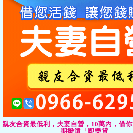
」親友合資最低利，夫妻自營，10萬內，借
期攤還「即樂貸」