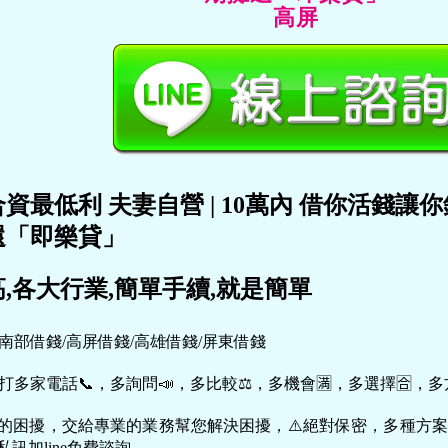
高屏
合資最低利
夫妻自營
|
10萬內
借你活錢讓你
還「即樂貸」
,各大行業,簡單手續,就是簡單
：南部借錢/高屏借錢/高雄借錢/屏東借錢
打多家電話📞，多詢問📣，多比較⚖，多機會🈵，多選擇🈴，多
上的困擾，交給專業的業務幫您解決困擾，⚠️絕對保密，多種方
私訊加line免費諮詢