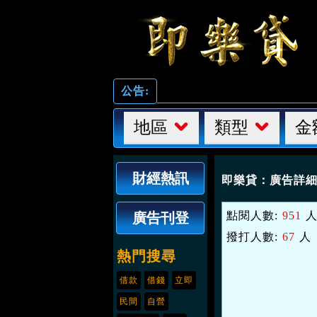
公告:
地區
類型
金
財經熱訊
即樂貸：
廣告詳
點閱人數:
951
廣告刊登
撥打人數:
67
人
熱門搜尋
借款
借錢
立即
民間
自營