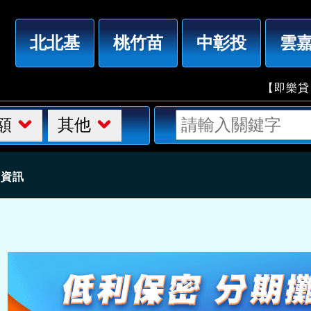
「高雄借錢」親友合資最低利，夫妻自營，10萬內，借你
北北基
桃竹苗
中彰投
雲
【即樂貸】借錢
額
其他
細資訊
人