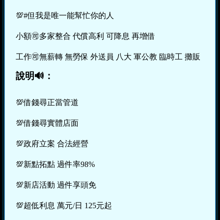
💯#但我是唯一能幫忙你的人
小額🉑多家整合 代償高利 可降息 再增借
工作🉑無薪轉 無勞保 外送員 八大 軍公教 臨時工 攤販
說明🔊：
💯借錢尋正當管道
💯借錢尋實體店面
💯政府立案 合法經營
💯新點拓點 過件率98%
💯新店活動 過件享頭免
💯超低利息 萬元/日 125元起