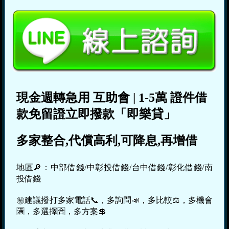
現金週轉急用
互助會
|
1-5萬
證件借
款免留證立即撥款「即樂貸」
多家整合,代償高利,可降息,再增借
地區🔎：中部借錢/中彰投借錢/台中借錢/彰化借錢/南
投借錢
㊙建議撥打多家電話📞，多詢問📣，多比較⚖，多機會
🈵，多選擇🈴，多方案💲