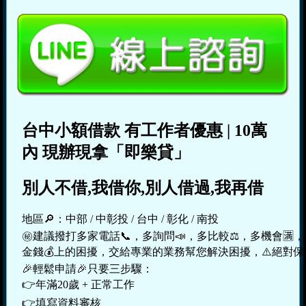
台中小額借款
有工作者優惠
|
10
萬
內
現辦現拿
「即樂貸」
別人不借,我借你,別人借過,我再借
地區🔎：中部 / 中彰投 / 台中 / 彰化 / 南投

㊙建議撥打多家電話📞，多詢問📣，多比較⚖，多機會🈵，多
金錢💰上的困擾，交給專業的業務幫您解決困擾，⚠️絕對保密
🎉輕鬆申請🎉只要三步驟：

👉年滿20歲 + 正常工作

👉填寫資料審核
