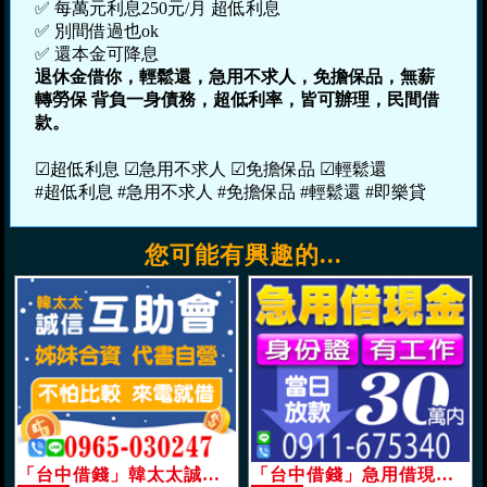
✅ 每萬元利息250元/月 超低利息

✅ 別間借過也ok

✅ 還本金可降息
退休金借你，輕鬆還，急用不求人，免擔保品，無薪
轉勞保 背負一身債務，超低利率，皆可辦理，民間借
款。
☑超低利息 ☑急用不求人 ☑免擔保品 ☑輕鬆還

#超低利息 #急用不求人 #免擔保品 #輕鬆還 #即樂貸
您可能有興趣的...
「台中借錢」韓太太誠信互助會，不怕比較，姊妹合資，代書經營，來電就借「即樂貸」
「台中借錢」急用借現金，當日放款，身份證有工作，30萬內，另有優惠方案「即樂貸」