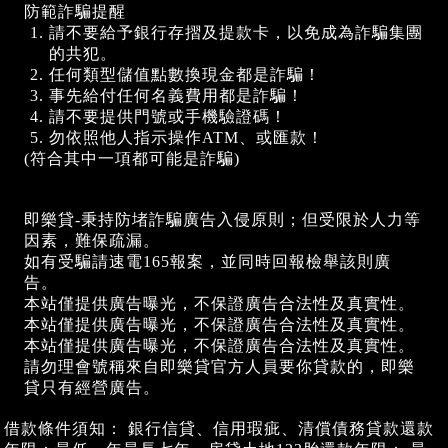
防範詐騙提醒
請不要給予銀行存摺及提款卡，以免成為詐騙集團
的共犯。
任何類型儲值點數換現金都是詐騙！
事先給付任何名義費用都是詐騙！
請不要提供門號或手機驗證碼！
勿依照他人指示操作ATM、或匯款！
(符合其中一項都可能是詐騙)
即樂貸-秉持防堵詐騙廣告入侵原則；但受限於人力等
因素，難保疏漏。
如有受騙請速電165報案，並同時回報檢舉該則廣
告。
本站僅提供廣告曝光，不保證廣告合法性及真實性。
本站僅提供廣告曝光，不保證廣告合法性及真實性。
本站僅提供廣告曝光，不保證廣告合法性及真實性。
請勿理會號稱來自即樂貸官方人員要你貸款的，即樂
貸只有經營廣告。
借款條件須知： 銀行信貸、信用瑕疵、清償債務貸款還款