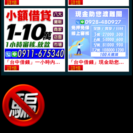
「台中借錢」一小時內審核放款，小額借貸，1-10萬，八大店面商家攤販市場「即樂貸」
「台中借錢」現金助您渡難關，免押免保線上審核，借12萬實拿108000日付1200起，3萬實拿27000日付300起「即樂貸」