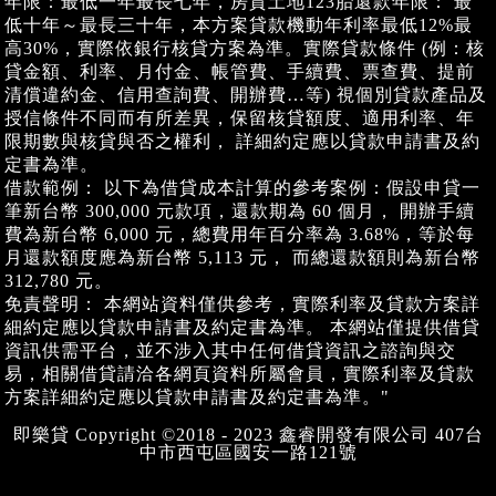
年限：最低一年最長七年，房貸土地123胎還款年限： 最
低十年～最長三十年，本方案貸款機動年利率最低12%最
高30%，實際依銀行核貸方案為準。實際貸款條件 (例：核
貸金額、利率、月付金、帳管費、手續費、票查費、提前
清償違約金、信用查詢費、開辦費…等) 視個別貸款產品及
授信條件不同而有所差異，保留核貸額度、適用利率、年
限期數與核貸與否之權利， 詳細約定應以貸款申請書及約
定書為準。
借款範例： 以下為借貸成本計算的參考案例：假設申貸一
筆新台幣 300,000 元款項，還款期為 60 個月， 開辦手續
費為新台幣 6,000 元，總費用年百分率為 3.68%，等於每
月還款額度應為新台幣 5,113 元， 而總還款額則為新台幣
312,780 元。
免責聲明： 本網站資料僅供參考，實際利率及貸款方案詳
細約定應以貸款申請書及約定書為準。 本網站僅提供借貸
資訊供需平台，並不涉入其中任何借貸資訊之諮詢與交
易，相關借貸請洽各網頁資料所屬會員，實際利率及貸款
方案詳細約定應以貸款申請書及約定書為準。"
即樂貸 Copyright ©2018 - 2023 鑫睿開發有限公司 407台
中市西屯區國安一路121號