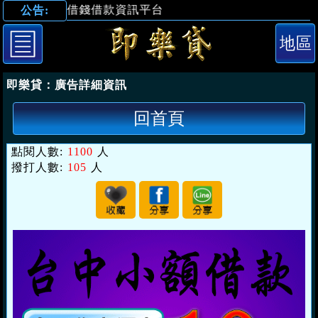
即樂貸】借錢借款資訊平台
公告:
「台中借錢」台
即樂貸：
廣告詳細資訊
回首頁
點閱人數:
1100
人
撥打人數:
105
人