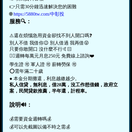
👉只需30分鐘迅速解決您的困難

🌐 
https://5880tw.com/中彰投
服務🔍：
⚠️還在煩惱急用資金卻找不到人開口嗎❓

別人不借 我借你😉 別人借過 我再借😝

只要你敢開口 沒什麼不行🤙🏻

👉🏽週轉每萬元月息250元 免費線上諮詢❤️

學生證 🉑️ 軍人證 🉑️ 薪轉勞保 🉑️

⭕️需年滿二十歲

● 本金分期攤還，利息越繳越少。
私人信貸，無利息，借20萬，沒工作想借錢，政府立
案，民間貸款推薦，半年還，計程車。
說明🔊：
💰需要資金週轉嗎💰

💰可以先截圖以備不時之需💰
