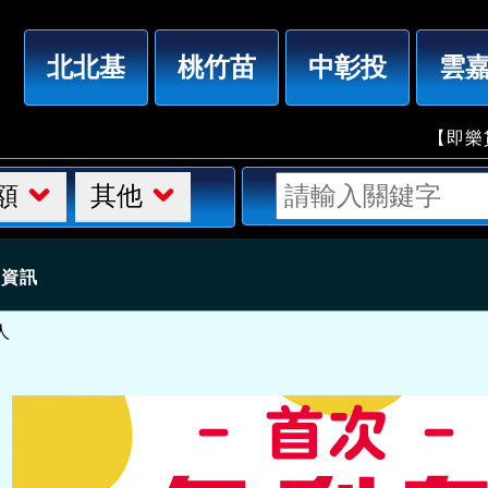
「台中借錢」首次免利息1～10萬，有工作來電馬上撥款
北北基
桃竹苗
中彰投
雲
【即樂貸】
額
其他
細資訊
人