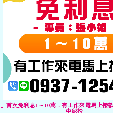
」首次免利息1～10萬，有工作來電馬上撥
中彰投