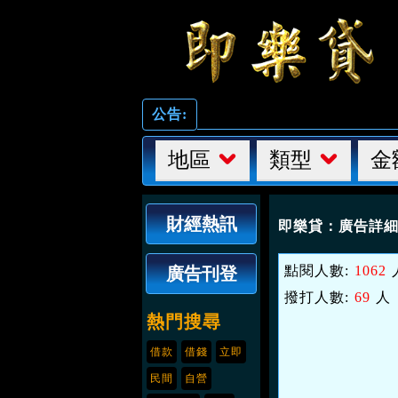
公告:
地區
類型
金
財經熱訊
即樂貸：
廣告詳
點閱人數:
1062
廣告刊登
撥打人數:
69
人
熱門搜尋
借款
借錢
立即
民間
自營