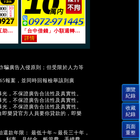
「台中借錢」周轉互助會，30天可還清，超低利放款快速，借3萬實拿28500日付1000借6萬實拿57000日付2000「即樂貸」
「台中借錢」小額週轉，條件不拘，條件好談，計程車司機，保證月息當日快速放款「即樂貸」
堵詐騙廣告入侵原則；但受限於人力等
。
65報案，並同時回報檢舉該則廣
曝光，不保證廣告合法性及真實性。
曝光，不保證廣告合法性及真實性。
曝光，不保證廣告合法性及真實性。
自即樂貸官方人員要你貸款的，即樂
。
胎還款年限： 最低十年～最長三十年，
金額、利率、月付金、帳管費、手續費、