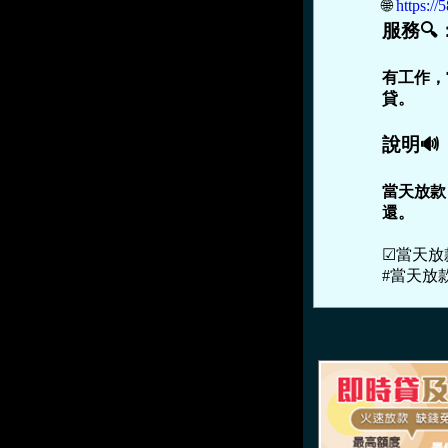
🌐 
https:
服務🔍
有工作，
貸。
說明🔊
當天放款
還。
☑當天放
#當天放款