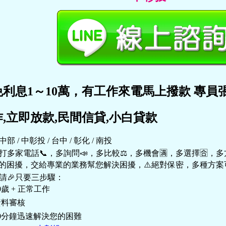
免利息1～10萬，有工作來電馬上撥款 專員
,立即放款,民間信貸,小白貸款
部 / 中彰投 / 台中 / 彰化 / 南投

打多家電話📞，多詢問📣，多比較⚖，多機會🈵，多選擇🈴，多方
上的困擾，交給專業的業務幫您解決困擾，⚠️絕對保密，多種方案可
請🎉只要三步驟：

歲 + 正常工作

料審核

30分鐘迅速解決您的困難
