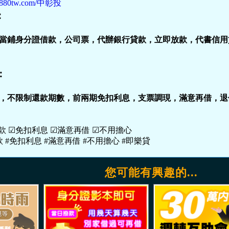
//5880tw.com/中彰投
：
當鋪身分證借款，公司票，代辦銀行貸款，立即放款，代書信用
：
，不限制還款期數，前兩期免扣利息，支票調現，滿意再借，退
款 ☑免扣利息 ☑滿意再借 ☑不用擔心

 #免扣利息 #滿意再借 #不用擔心 #即樂貸
您可能有興趣的...