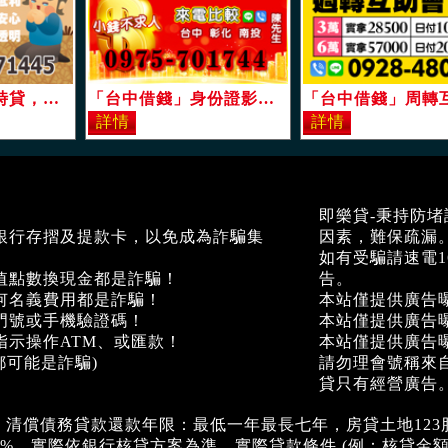
「台中借錢」即時貸，及時雨，火速放款，缺錢免等，最高額度18萬，最低利，最安心，最透明「即樂貸」
「台中借錢」身份證影本即可當日撥款，用幾天算幾天，小錢不求人，別家借過可再借，歡迎來電比較「即樂貸」
即樂貸-秉持防
銀行存摺及提款卡，以免成為詐騙集
因素，難保疏漏
如有受騙請速電1
值點數換現金都是詐騙！
告。
何名義費用都是詐騙！
本站僅提供廣告
門號或手機驗證碼！
本站僅提供廣告
指示操作ATM、或匯款！
本站僅提供廣告
都可能是詐騙)
請勿理會號稱來
貸只有經營廣告
、清償債務貸款還款年限：最低一年最長七年，房貸土地123
30%，實際依銀行核貸方案為準。實際貸款條件 (例：核貸