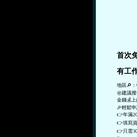
首次
有工作
地區🔎：中
㊙建議撥
金錢💰
🎉輕鬆申
👉年滿20
👉填寫資
👉只需