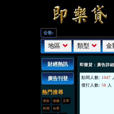
公告:
地區
類型
金
財經熱訊
即樂貸：
廣告詳
點閱人數:
1047
廣告刊登
撥打人數:
58
人
熱門搜尋
借款
借錢
立即
民間
自營