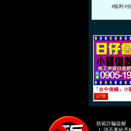
#低利 #
防範詐騙提醒
請不要給予