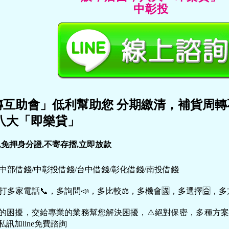
中彰投
轉互助會」低利幫助您 分期繳清，補貨周轉不
 八大「即樂貸」
,免押身分證,不寄存摺,立即放款
：中部借錢/中彰投借錢/台中借錢/彰化借錢/南投借錢
打多家電話📞，多詢問📣，多比較⚖，多機會🈵，多選擇🈴，多
上的困擾，交給專業的業務幫您解決困擾，⚠️絕對保密，多種方
私訊加line免費諮詢