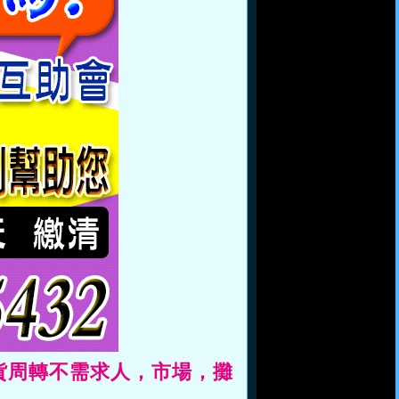
貨周轉不需求人，市場，攤