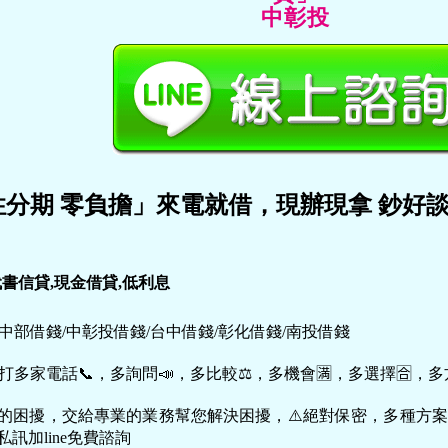
中彰投
性分期 零負擔」來電就借，現辦現拿 鈔好談
代書信貸,現金借貸,低利息
：中部借錢/中彰投借錢/台中借錢/彰化借錢/南投借錢
打多家電話📞，多詢問📣，多比較⚖，多機會🈵，多選擇🈴，多
上的困擾，交給專業的業務幫您解決困擾，⚠️絕對保密，多種方
私訊加line免費諮詢