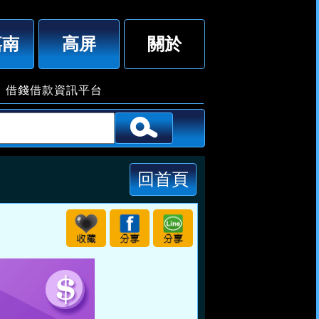
鈔好談，速撥專線「即樂貸」
嘉南
高屏
關於
借款資訊平台
回首頁