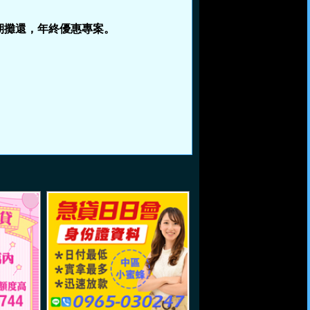
期攤還，年終優惠專案。