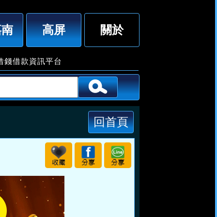
0萬，急速小額借款「即樂貸」
嘉南
高屏
關於
款資訊平台
回首頁