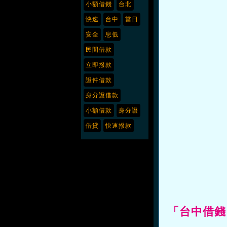
小額借錢
台北
快速
台中
當日
安全
息低
民間借款
立即撥款
證件借款
身分證借款
小額借款
身分證
借貸
快速撥款
「台中借錢