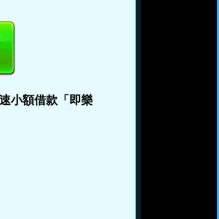
急速小額借款「即樂