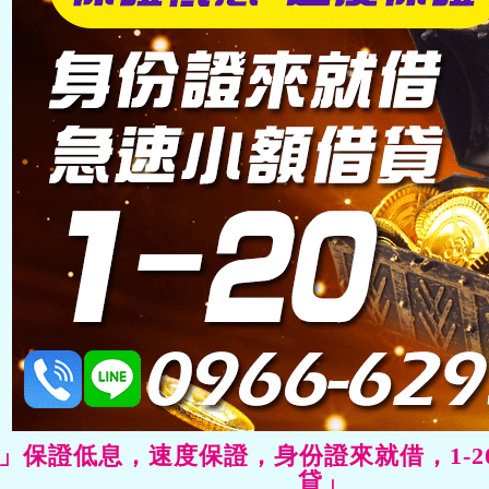
」保證低息，速度保證，身份證來就借，1-2
貸」