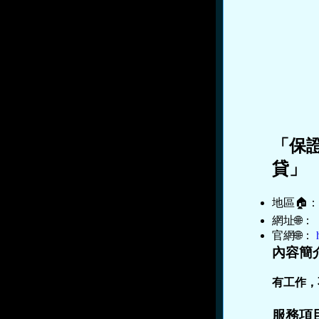
「保證
貸」
地區🏠：中
網址🌐
官網🌐： 
內容簡介
有工作，
服務項目