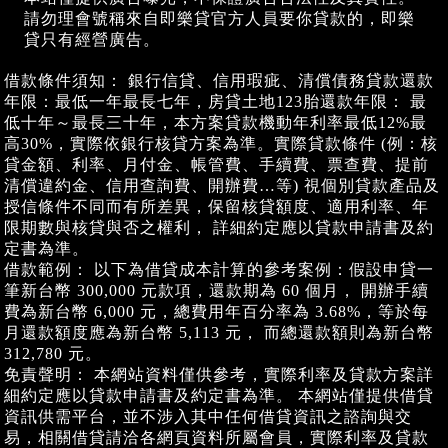
請勿理會號稱來自即樂貸官方人員要你貸款的，即樂
貸只有經營廣告。
借款條件須知： 銀行信貸、信用瑕疵、清償債務貸款還款
年限：最低一年最長七年，房貸土地123胎還款年限： 最
低十年～最長三十年，本方案貸款機動年利率最低12%最
高30%，實際依銀行核貸方案為準。實際貸款條件 (例：核
貸金額、利率、月付金、帳管費、手續費、票查費、提前
清償違約金、信用查詢費、開辦費…等) 視個別貸款產品及
授信條件不同而有所差異，保留核貸額度、適用利率、年
限期數與核貸與否之權利， 詳細約定應以貸款申請書及約
定書為準。
借款範例： 以下為借貸成本計算的參考案例：假設申貸一
筆新台幣 300,000 元款項，還款期為 60 個月， 開辦手續
費為新台幣 6,000 元，總費用年百分率為 3.68%，等於每
月還款額度應為新台幣 5,113 元， 而總還款額則為新台幣
312,780 元。
免責聲明： 本網站資料僅供參考，實際利率及貸款方案詳
細約定應以貸款申請書及約定書為準。 本網站僅提供借貸
資訊供需平台，並不涉入其中任何借貸資訊之諮詢與交
易，相關借貸請洽各網頁資料所屬會員，實際利率及貸款