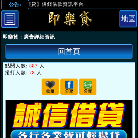
【即樂貸】借錢借款資訊平台
公告:
「桃園借錢」軍公
即樂貸：
廣告詳細資訊
回首頁
點閱人數:
887
人
撥打人數:
78
人