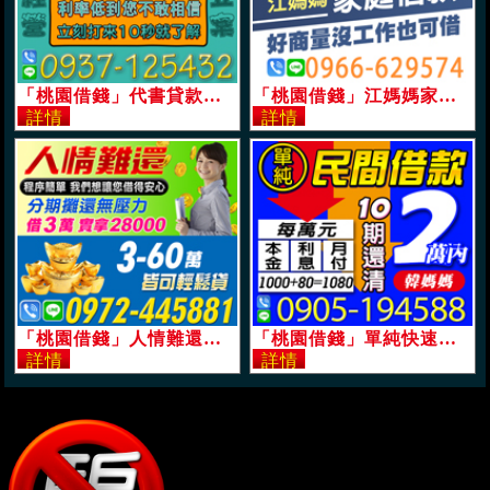
「桃園借錢」代書貸款，民間借貸，利率低到你不敢相信，立刻打來10秒就了解「即樂貸」
「桃園借錢」江媽媽家庭借款，本利攤還手續簡便，15萬內當日撥款，現金週轉好商量，沒工作也可借「即樂貸」
「桃園借錢」人情難還，分期好借，分期攤還無壓力實借實拿，3-60萬，皆可輕鬆貸程序簡單「即樂貸」
「桃園借錢」單純快速，民間借貸，每萬元月付1080起，2萬內，10期可還清「即樂貸」