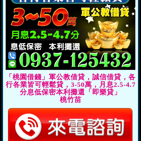
「桃園借錢」軍公教借貸，誠信借貸，各
行各業皆可輕鬆貸，3-50萬，月息2.5-4.7
分息低保密本利攤還「即樂貸」
桃竹苗