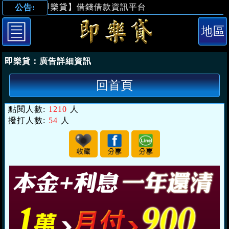
【即樂貸】借錢借款資訊平台
公告:
「台北借錢」本
即樂貸：
廣告詳細資訊
回首頁
點閱人數:
1210
人
撥打人數:
54
人