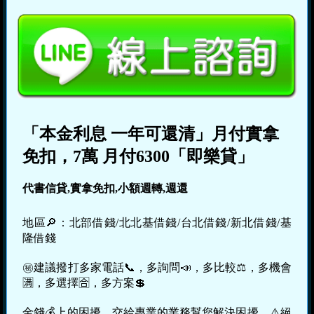
「本金利息 一年可還清」月付實拿
免扣，7萬 月付6300「即樂貸」
代書信貸,實拿免扣,小額週轉,週還
地區🔎：北部借錢/北北基借錢/台北借錢/新北借錢/基
隆借錢
㊙建議撥打多家電話📞，多詢問📣，多比較⚖，多機會
🈵，多選擇🈴，多方案💲
金錢💰上的困擾，交給專業的業務幫您解決困擾，⚠️絕