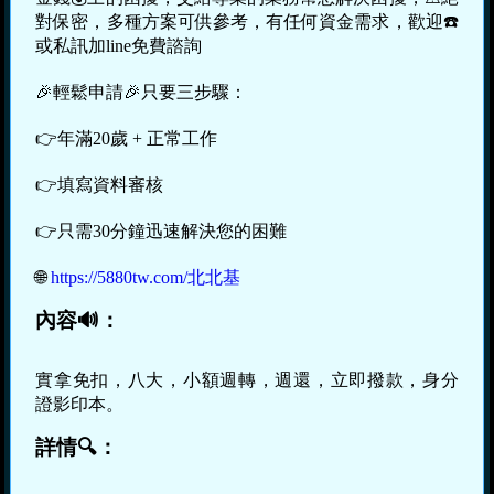
對保密，多種方案可供參考，有任何資金需求，歡迎☎️
或私訊加line免費諮詢
🎉輕鬆申請🎉只要三步驟：
👉年滿20歲 + 正常工作
👉填寫資料審核
👉只需30分鐘迅速解決您的困難
🌐
https://5880tw.com/北北基
內容🔊：
實拿免扣，八大，小額週轉，週還，立即撥款，身分
證影印本。
詳情🔍：