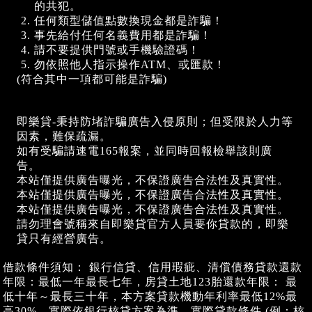
的共犯。
任何類型儲值點數換現金都是詐騙！
事先給付任何名義費用都是詐騙！
請不要提供門號或手機驗證碼！
勿依照他人指示操作ATM、或匯款！
(符合其中一項都可能是詐騙)
即樂貸-秉持防堵詐騙廣告入侵原則；但受限於人力等
因素，難保疏漏。
如有受騙請速電165報案，並同時回報檢舉該則廣
告。
本站僅提供廣告曝光，不保證廣告合法性及真實性。
本站僅提供廣告曝光，不保證廣告合法性及真實性。
本站僅提供廣告曝光，不保證廣告合法性及真實性。
請勿理會號稱來自即樂貸官方人員要你貸款的，即樂
貸只有經營廣告。
借款條件須知： 銀行信貸、信用瑕疵、清償債務貸款還款
年限：最低一年最長七年，房貸土地123胎還款年限： 最
低十年～最長三十年，本方案貸款機動年利率最低12%最
高30%，實際依銀行核貸方案為準。實際貸款條件 (例：核