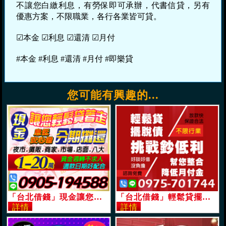
不讓您白繳利息，有勞保即可承辦，代書信貸，另有
優惠方案，不限職業，各行各業皆可貸。
☑本金 ☑利息 ☑還清 ☑月付
#本金 #利息 #還清 #月付 #即樂貸
您可能有興趣的...
「台北借錢」現金讓您輕鬆貸著走，還款日期好配合，1-20萬，分期攤還安心借「即樂貸」
「台北借錢」輕鬆貸擺脫債，挑戰低利息，幫您整合降低月付金額，放款快保證合法不限行業，好談好借沒負擔「即樂貸」