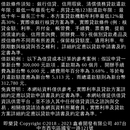
借款條件須知： 銀行信貸、信用瑕疵、清償債務貸款還款
年限：最低一年最長七年，房貸土地123胎還款年限： 最
低十年～最長三十年，本方案貸款機動年利率最低12%最
高30%，實際依銀行核貸方案為準。實際貸款條件 (例：核
貸金額、利率、月付金、帳管費、手續費、票查費、提前
清償違約金、信用查詢費、開辦費…等) 視個別貸款產品及
授信條件不同而有所差異，保留核貸額度、適用利率、年
限期數與核貸與否之權利， 詳細約定應以貸款申請書及約
定書為準。
借款範例： 以下為借貸成本計算的參考案例：假設申貸一
筆新台幣 300,000 元款項，還款期為 60 個月， 開辦手續
費為新台幣 6,000 元，總費用年百分率為 3.68%，等於每
月還款額度應為新台幣 5,113 元， 而總還款額則為新台幣
312,780 元。
免責聲明： 本網站資料僅供參考，實際利率及貸款方案詳
細約定應以貸款申請書及約定書為準。 本網站僅提供借貸
資訊供需平台，並不涉入其中任何借貸資訊之諮詢與交
易，相關借貸請洽各網頁資料所屬會員，實際利率及貸款
方案詳細約定應以貸款申請書及約定書為準。"
即樂貸 Copyright ©2018 - 2023 鑫睿開發有限公司 407台
中市西屯區國安一路121號