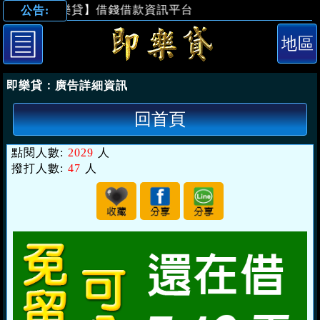
【即樂貸】借錢借款資訊平台
公告:
「台北借錢」免
即樂貸：
廣告詳細資訊
回首頁
點閱人數:
2029
人
撥打人數:
47
人