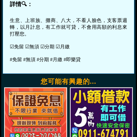
詳情🔍：
生意、上班族、攤商、八大，不看人臉色，支客票週
轉，以月計息，有工作就可貸，不會用高額的利息來
打壓您。
☑免留 ☑無須 ☑分期 ☑月繳
#免留 #無須 #分期 #月繳 #即樂貸
您可能有興趣的...