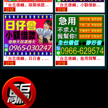
「台北借錢」頭期保證免息，不限行業來就借，10萬內，現辦現領到府服務您的來電是我們的榮幸「即樂貸」
「台北借錢」小額借款，條件好談，快速安全保密，5萬內，有工作即可借「即樂貸」
「台北借錢」日日會，小額借款，借幾天就還幾天的利息，多一打一通電話多一次應急機會「即樂貸」
「台北借錢」急用我幫你，不求人，不說二話，想借就借，挑戰全台最低息，拒絕高利保密「即樂貸」