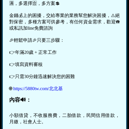
🈵，多選擇🈴，多方案💲
金錢💰上的困擾，交給專業的業務幫您解決困擾，⚠️絕
對保密，多種方案可供參考，有任何資金需求，歡迎☎️
或私訊加line免費諮詢
🎉輕鬆申請🎉只要三步驟：
👉年滿20歲 + 正常工作
👉填寫資料審核
👉只需30分鐘迅速解決您的困難
🌐
https://5880tw.com/北北基
內容🔊：
小額借貸，不收服務費，二胎借款，民間信用借款，
月繳，社會人士。