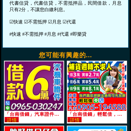
代書信貸，代書信貸，不需抵押品，民間借款，月息
只有2分，不讓您白繳利息。
☑快速 ☑不需抵押 ☑月息 ☑代還
#快速 #不需抵押 #月息 #代還 #即樂貸
您可能有興趣的...
「台南借錢」汽車證件借款，金主自營立即放款，6萬內，安心借安心還「即樂貸」
「台南借錢」輕鬆借，補貨周轉不求人，我們為您想辦法急用可先放款，借9萬實拿8.1萬，多種方案「即樂貸」