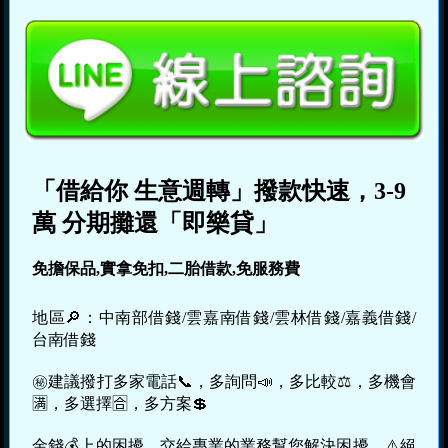
「借給你 生意週轉」撥款快速，3-9
萬 分期攤還「即樂貸」
免擔保品,實拿免扣,二胎借款,免服務費
地區🔎：中南部借錢/雲嘉南借錢/雲林借錢/嘉義借錢/
台南借錢
㊙建議撥打多家電話📞，多詢問📣，多比較⚖，多機會
🈵，多選擇🈴，多方案💲
金錢💰上的困擾，交給專業的業務幫您解決困擾，⚠️絕