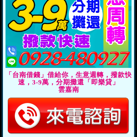
「台南借錢」借給你，生意週轉，撥款快
速，3-9萬，分期攤還「即樂貸」
雲嘉南