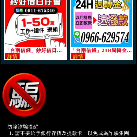
「台南借錢」鈔好借日日會，快速撥款專案，1-50萬，工作+證件現領「即樂貸」
「台南借錢」24H周轉金，以月計息，速撥款，分期攤還，民間信用借款「即樂貸」
防範詐騙提醒
請不要給予銀行存摺及提款卡，以免成為詐騙集團