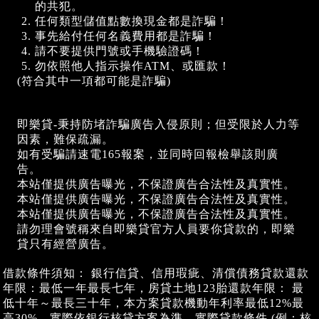
的共犯。
任何類型儲值點數換現金都是詐騙！
事先給付任何名義費用都是詐騙！
請不要提供門號或手機驗證碼！
勿依照他人指示操作ATM、或匯款！
(符合其中一項都可能是詐騙)
即樂貸-秉持防堵詐騙廣告入侵原則；但受限於人力等
因素，難保疏漏。
如有受騙請速電165報案，並同時回報檢舉該則廣
告。
本站僅提供廣告曝光，不保證廣告合法性及真實性。
本站僅提供廣告曝光，不保證廣告合法性及真實性。
本站僅提供廣告曝光，不保證廣告合法性及真實性。
請勿理會號稱來自即樂貸官方人員要你貸款的，即樂
貸只有經營廣告。
借款條件須知： 銀行信貸、信用瑕疵、清償債務貸款還款
年限：最低一年最長七年，房貸土地123胎還款年限： 最
低十年～最長三十年，本方案貸款機動年利率最低12%最
高30%，實際依銀行核貸方案為準。實際貸款條件 (例：核