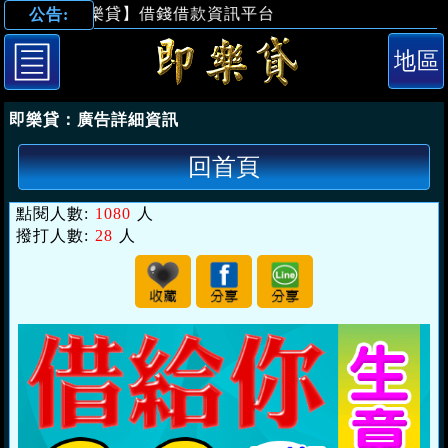
【即樂貸】借錢借款資訊平台
公告:
「台南借錢」借
即樂貸：
廣告詳細資訊
回首頁
點閱人數:
1080
人
撥打人數:
28
人