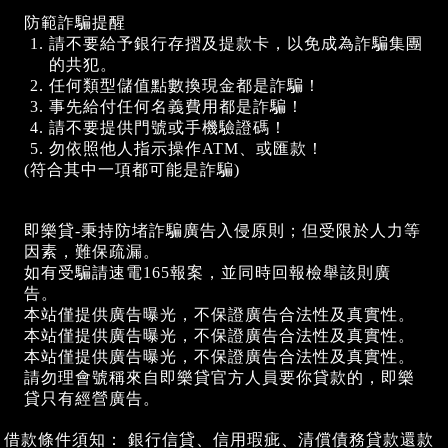
防範詐騙提醒
請不要給予銀行存摺及提款卡，以免成為詐騙集團
的共犯。
任何類型儲值點數換現金都是詐騙！
事先給付任何名義費用都是詐騙！
請不要提供門號或手機驗證碼！
勿依照他人指示操作ATM、或匯款！
(符合其中一項都可能是詐騙)
即樂貸-秉持防堵詐騙廣告入侵原則；但受限於人力等
因素，難保疏漏。
如有受騙請速電165報案，並同時回報檢舉該則廣
告。
本站僅提供廣告曝光，不保證廣告合法性及真實性。
本站僅提供廣告曝光，不保證廣告合法性及真實性。
本站僅提供廣告曝光，不保證廣告合法性及真實性。
請勿理會號稱來自即樂貸官方人員要你貸款的，即樂
貸只有經營廣告。
借款條件須知： 銀行信貸、信用瑕疵、清償債務貸款還款