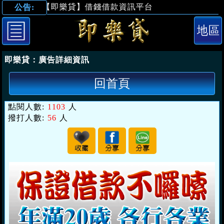
【即樂貸】借錢借款資訊平台
公告:
「台南借錢」年
即樂貸：
廣告詳細資訊
回首頁
點閱人數:
1103
人
撥打人數:
56
人