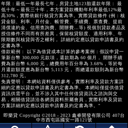
年限：最低一年最長七年，房貸土地123胎還款年限： 最
低十年～最長三十年，本方案貸款機動年利率最低12%最
高30%，實際依銀行核貸方案為準。實際貸款條件 (例：核
貸金額、利率、月付金、帳管費、手續費、票查費、提前
清償違約金、信用查詢費、開辦費…等) 視個別貸款產品及
授信條件不同而有所差異，保留核貸額度、適用利率、年
限期數與核貸與否之權利， 詳細約定應以貸款申請書及約
定書為準。
借款範例： 以下為借貸成本計算的參考案例：假設申貸一
筆新台幣 300,000 元款項，還款期為 60 個月， 開辦手續
費為新台幣 6,000 元，總費用年百分率為 3.68%，等於每
月還款額度應為新台幣 5,113 元， 而總還款額則為新台幣
312,780 元。
免責聲明： 本網站資料僅供參考，實際利率及貸款方案詳
細約定應以貸款申請書及約定書為準。 本網站僅提供借貸
資訊供需平台，並不涉入其中任何借貸資訊之諮詢與交
易，相關借貸請洽各網頁資料所屬會員，實際利率及貸款
方案詳細約定應以貸款申請書及約定書為準。"
即樂貸 Copyright ©2018 - 2023 鑫睿開發有限公司 407台
中市西屯區國安一路121號