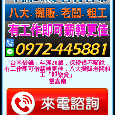
「台南借錢」年滿20歲，保證借不囉說，
有工作即可借薪轉更佳，八大攤販老闆粗
工「即樂貸」
雲嘉南