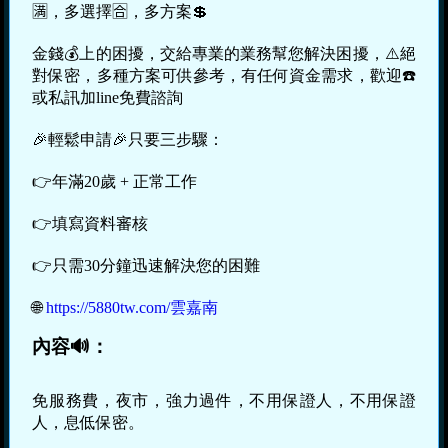
🈵，多選擇🈴，多方案💲
金錢💰上的困擾，交給專業的業務幫您解決困擾，⚠️絕
對保密，多種方案可供參考，有任何資金需求，歡迎☎️
或私訊加line免費諮詢
🎉輕鬆申請🎉只要三步驟：
👉年滿20歲 + 正常工作
👉填寫資料審核
👉只需30分鐘迅速解決您的困難
🌐
https://5880tw.com/雲嘉南
內容🔊：
免服務費，夜市，強力過件，不用保證人，不用保證
人，息低保密。