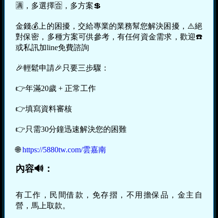
🈵，多選擇🈴，多方案💲
金錢💰上的困擾，交給專業的業務幫您解決困擾，⚠️絕
對保密，多種方案可供參考，有任何資金需求，歡迎☎️
或私訊加line免費諮詢
🎉輕鬆申請🎉只要三步驟：
👉年滿20歲 + 正常工作
👉填寫資料審核
👉只需30分鐘迅速解決您的困難
🌐
https://5880tw.com/雲嘉南
內容🔊：
有工作，民間借款，免存摺，不用擔保品，金主自
營，馬上取款。