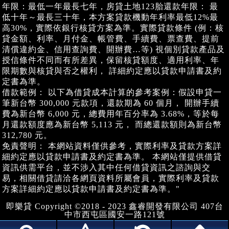
年限：最低一年最長七年，房貸土地123胎還款年限： 最
低十年～最長三十年，本方案貸款機動年利率最低12%最
高30%，實際依銀行核貸方案為準。實際貸款條件 (例：核
貸金額、利率、月付金、帳管費、手續費、票查費、提前
清償違約金、信用查詢費、開辦費…等) 視個別貸款產品及
授信條件不同而有所差異，保留核貸額度、適用利率、年
限期數與核貸與否之權利， 詳細約定應以貸款申請書及約
定書為準。
借款範例： 以下為借貸成本計算的參考案例：假設申貸一
筆新台幣 300,000 元款項，還款期為 60 個月， 開辦手續
費為新台幣 6,000 元，總費用年百分率為 3.68%，等於每
月還款額度應為新台幣 5,113 元， 而總還款額則為新台幣
312,780 元。
免責聲明： 本網站資料僅供參考，實際利率及貸款方案詳
細約定應以貸款申請書及約定書為準。 本網站僅提供借貸
資訊供需平台，並不涉入其中任何借貸資訊之諮詢與交
易，相關借貸請洽各網頁資料所屬會員，實際利率及貸款
方案詳細約定應以貸款申請書及約定書為準。"
即樂貸 Copyright ©2018 - 2023 鑫睿開發有限公司 407台
中市西屯區國安一路121號