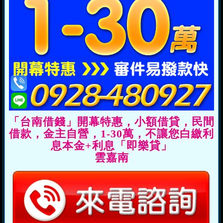
「台南借錢」開幕特惠，小額借貸，民間
借款，金主自營，1-30萬，不讓您白繳利
息本金+利息「即樂貸」
雲嘉南