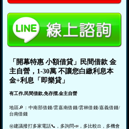
「開幕特惠 小額借貸」民間借款 金
主自營，1-30萬 不讓您白繳利息本
金+利息「即樂貸」
有工作,民間借款,免存摺,金主自營
地區🔎：中南部借錢/雲嘉南借錢/雲林借錢/嘉義借錢/
台南借錢
㊙建議撥打多家電話📞，多詢問📣，多比較⚖，多機會