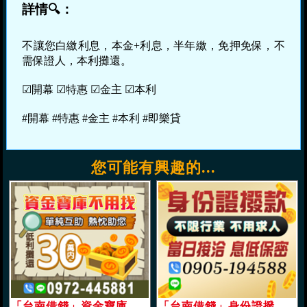
詳情🔍：
不讓您白繳利息，本金+利息，半年繳，免押免保，不
需保證人，本利攤還。
☑開幕 ☑特惠 ☑金主 ☑本利
#開幕 #特惠 #金主 #本利 #即樂貸
您可能有興趣的...
「台南借錢」資金寶庫不用找，單純互助，熱忱助您，低利攤還，30萬內「即樂貸」
「台南借錢」身份證撥款，不限行業不用求人，當日接洽低息保密「即樂貸」