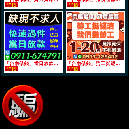
「台南借錢」當日放款，缺現金不需求人，快速過件，停卡法拍協商小白「即樂貸」
「台南借錢」勞工挺經濟，我們挺勞工，1-20萬，門檻最低額度最高免押免保本利攤還「即樂貸」