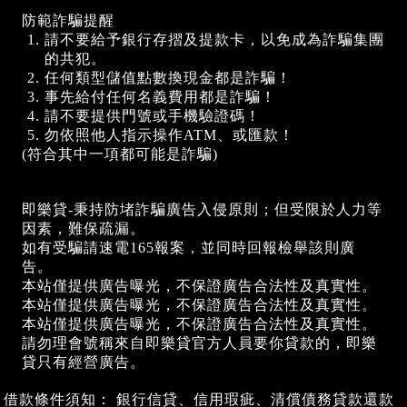
防範詐騙提醒
請不要給予銀行存摺及提款卡，以免成為詐騙集團
的共犯。
任何類型儲值點數換現金都是詐騙！
事先給付任何名義費用都是詐騙！
請不要提供門號或手機驗證碼！
勿依照他人指示操作ATM、或匯款！
(符合其中一項都可能是詐騙)
即樂貸-秉持防堵詐騙廣告入侵原則；但受限於人力等
因素，難保疏漏。
如有受騙請速電165報案，並同時回報檢舉該則廣
告。
本站僅提供廣告曝光，不保證廣告合法性及真實性。
本站僅提供廣告曝光，不保證廣告合法性及真實性。
本站僅提供廣告曝光，不保證廣告合法性及真實性。
請勿理會號稱來自即樂貸官方人員要你貸款的，即樂
貸只有經營廣告。
借款條件須知： 銀行信貸、信用瑕疵、清償債務貸款還款