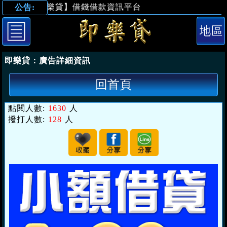
【即樂貸】借錢借款資訊平台
公告:
「台南借錢」開
即樂貸：
廣告詳細資訊
回首頁
點閱人數:
1630
人
撥打人數:
128
人