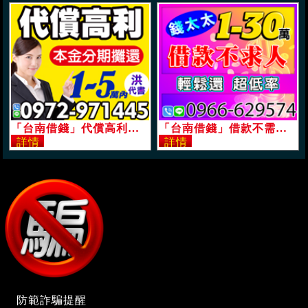
「台南借錢」代償高利，我幫你，本金分期攤還，日繳周繳期繳可選擇，1-5萬，誠信經營洪代書「即樂貸」
「台南借錢」借款不需求人，錢太太，民間借款債務協商，1-30萬，超低利率輕鬆還款「即樂貸」
防範詐騙提醒