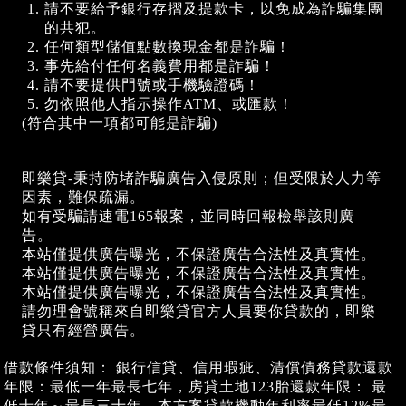
請不要給予銀行存摺及提款卡，以免成為詐騙集團
的共犯。
任何類型儲值點數換現金都是詐騙！
事先給付任何名義費用都是詐騙！
請不要提供門號或手機驗證碼！
勿依照他人指示操作ATM、或匯款！
(符合其中一項都可能是詐騙)
即樂貸-秉持防堵詐騙廣告入侵原則；但受限於人力等
因素，難保疏漏。
如有受騙請速電165報案，並同時回報檢舉該則廣
告。
本站僅提供廣告曝光，不保證廣告合法性及真實性。
本站僅提供廣告曝光，不保證廣告合法性及真實性。
本站僅提供廣告曝光，不保證廣告合法性及真實性。
請勿理會號稱來自即樂貸官方人員要你貸款的，即樂
貸只有經營廣告。
借款條件須知： 銀行信貸、信用瑕疵、清償債務貸款還款
年限：最低一年最長七年，房貸土地123胎還款年限： 最
低十年～最長三十年，本方案貸款機動年利率最低12%最