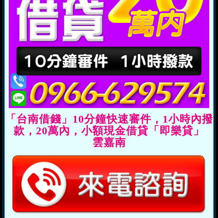
「台南借錢」10分鐘快速審件，1小時內撥
款，20萬內，小額現金借貸「即樂貸」
雲嘉南