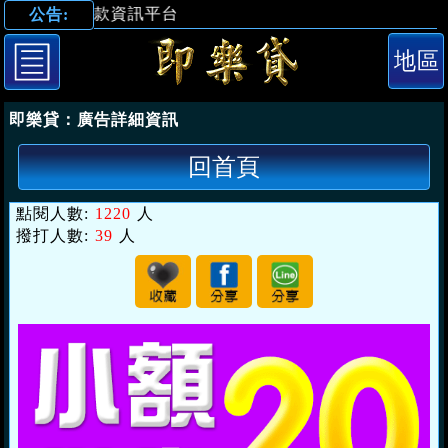
】借錢借款資訊平台
公告:
「台南借錢」1
即樂貸：
廣告詳細資訊
回首頁
點閱人數:
1220
人
撥打人數:
39
人