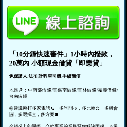
「10分鐘快速審件」1小時內撥款，
20萬內 小額現金借貸「即樂貸」
免保證人,法扣,計程車司機,手續簡便
地區🔎：中南部借錢/雲嘉南借錢/雲林借錢/嘉義借錢/
台南借錢
㊙建議撥打多家電話📞，多詢問📣，多比較⚖，多機會
🈵，多選擇🈴，多方案💲
金錢💰上的困擾，交給專業的業務幫您解決困擾，⚠️絕