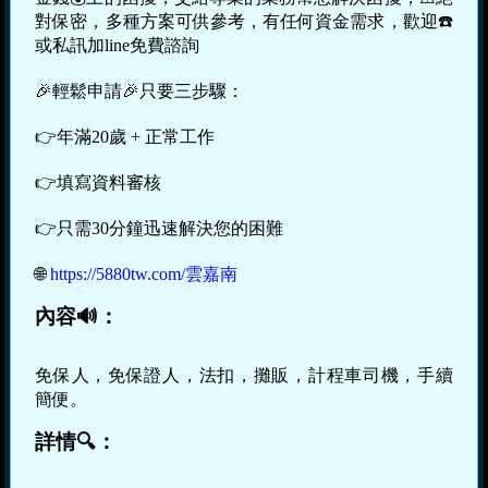
對保密，多種方案可供參考，有任何資金需求，歡迎☎️
或私訊加line免費諮詢
🎉輕鬆申請🎉只要三步驟：
👉年滿20歲 + 正常工作
👉填寫資料審核
👉只需30分鐘迅速解決您的困難
🌐
https://5880tw.com/雲嘉南
內容🔊：
免保人，免保證人，法扣，攤販，計程車司機，手續
簡便。
詳情🔍：