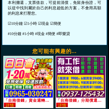
本利攤還，支票借款，可提前清償，免留身份證，可
以從中找到屬於自己的利息超低的方案，不會用高額
的利息來打壓您。
☑10分鐘 ☑1小時 ☑現金 ☑簡便
#10分鐘 #1小時 #現金 #簡便 #即樂貸
您可能有興趣的...
「台南借錢」資金週轉，日日會，免求人快速放款，1-20萬，日繳周繳月繳，減輕您的負擔「即樂貸」
「台南借錢」分期償還，來電就借，1萬實拿9900元，12萬實拿118800元「即樂貸」