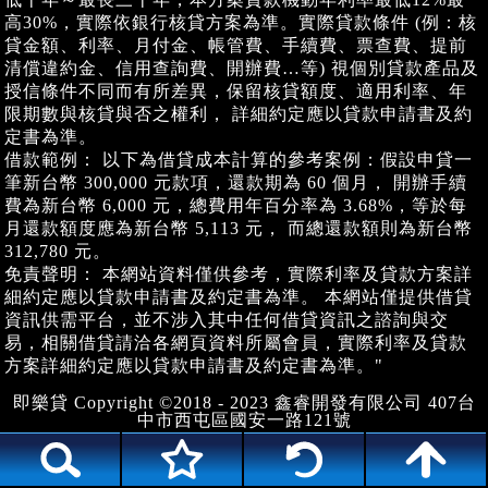
高30%，實際依銀行核貸方案為準。實際貸款條件 (例：核
貸金額、利率、月付金、帳管費、手續費、票查費、提前
清償違約金、信用查詢費、開辦費…等) 視個別貸款產品及
授信條件不同而有所差異，保留核貸額度、適用利率、年
限期數與核貸與否之權利， 詳細約定應以貸款申請書及約
定書為準。
借款範例： 以下為借貸成本計算的參考案例：假設申貸一
筆新台幣 300,000 元款項，還款期為 60 個月， 開辦手續
費為新台幣 6,000 元，總費用年百分率為 3.68%，等於每
月還款額度應為新台幣 5,113 元， 而總還款額則為新台幣
312,780 元。
免責聲明： 本網站資料僅供參考，實際利率及貸款方案詳
細約定應以貸款申請書及約定書為準。 本網站僅提供借貸
資訊供需平台，並不涉入其中任何借貸資訊之諮詢與交
易，相關借貸請洽各網頁資料所屬會員，實際利率及貸款
方案詳細約定應以貸款申請書及約定書為準。"
即樂貸 Copyright ©2018 - 2023 鑫睿開發有限公司 407台
中市西屯區國安一路121號