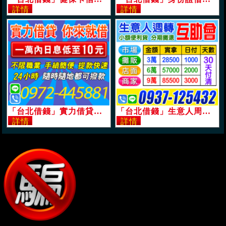
「台北借錢」實力借貸，你來就借，24H隨時隨地可撥款，提款快速，1萬內日息可低至10元，不限職業「即樂貸」
「台北借錢」生意人周轉互助會，小額便利借貸，分期攤還，9萬，30天可還清「即樂貸」