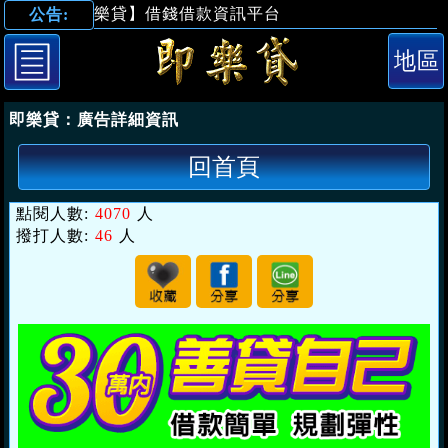
【即樂貸】借錢借款資訊平台
公告:
「台北借錢」善
即樂貸：
廣告詳細資訊
回首頁
點閱人數:
4070
人
撥打人數:
46
人