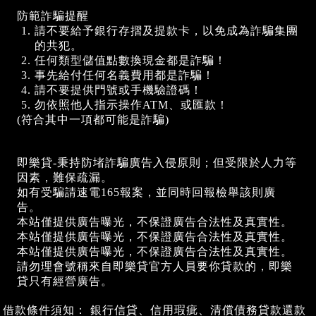
防範詐騙提醒
請不要給予銀行存摺及提款卡，以免成為詐騙集團
的共犯。
任何類型儲值點數換現金都是詐騙！
事先給付任何名義費用都是詐騙！
請不要提供門號或手機驗證碼！
勿依照他人指示操作ATM、或匯款！
(符合其中一項都可能是詐騙)
即樂貸-秉持防堵詐騙廣告入侵原則；但受限於人力等
因素，難保疏漏。
如有受騙請速電165報案，並同時回報檢舉該則廣
告。
本站僅提供廣告曝光，不保證廣告合法性及真實性。
本站僅提供廣告曝光，不保證廣告合法性及真實性。
本站僅提供廣告曝光，不保證廣告合法性及真實性。
請勿理會號稱來自即樂貸官方人員要你貸款的，即樂
貸只有經營廣告。
借款條件須知： 銀行信貸、信用瑕疵、清償債務貸款還款