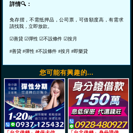
詳情🔍：
免存摺，不需抵押品，公司票，可借額度高，有需求
請找我，立即放款。
☑善貸 ☑彈性 ☑不設條件 ☑按月
#善貸 #彈性 #不設條件 #按月 #即樂貸
您可能有興趣的...
「台北借錢」健保卡信貸，有誠意都好談，1-5萬，月息1分起免押證件當日放款「即樂貸」
「台北借錢」身份證借款，可代還錢莊，低利方案可借額度高，1-50萬，息低保密「即樂貸」