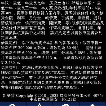
年限：最低一年最長七年，房貸土地123胎還款年限： 最
低十年～最長三十年，本方案貸款機動年利率最低12%最
高30%，實際依銀行核貸方案為準。實際貸款條件 (例：核
貸金額、利率、月付金、帳管費、手續費、票查費、提前
清償違約金、信用查詢費、開辦費…等) 視個別貸款產品及
授信條件不同而有所差異，保留核貸額度、適用利率、年
限期數與核貸與否之權利， 詳細約定應以貸款申請書及約
定書為準。
借款範例： 以下為借貸成本計算的參考案例：假設申貸一
筆新台幣 300,000 元款項，還款期為 60 個月， 開辦手續
費為新台幣 6,000 元，總費用年百分率為 3.68%，等於每
月還款額度應為新台幣 5,113 元， 而總還款額則為新台幣
312,780 元。
免責聲明： 本網站資料僅供參考，實際利率及貸款方案詳
細約定應以貸款申請書及約定書為準。 本網站僅提供借貸
資訊供需平台，並不涉入其中任何借貸資訊之諮詢與交
易，相關借貸請洽各網頁資料所屬會員，實際利率及貸款
方案詳細約定應以貸款申請書及約定書為準。"
即樂貸 Copyright ©2018 - 2023 鑫睿開發有限公司 407台
中市西屯區國安一路121號