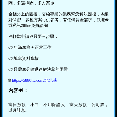
🈵，多選擇🈴，多方案💲
金錢💰上的困擾，交給專業的業務幫您解決困擾，⚠️絕
對保密，多種方案可供參考，有任何資金需求，歡迎☎️
或私訊加line免費諮詢
🎉輕鬆申請🎉只要三步驟：
👉年滿20歲 + 正常工作
👉填寫資料審核
👉只需30分鐘迅速解決您的困難
🌐
https://5880tw.com/北北基
內容🔊：
當日放款，小白，不用保證人，當天放款，公司票，
以月計息。