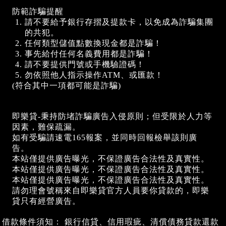
防範詐騙提醒
請不要給予銀行存摺及提款卡，以免成為詐騙集團
的共犯。
任何類型儲值點數換現金都是詐騙！
事先給付任何名義費用都是詐騙！
請不要提供門號或手機驗證碼！
勿依照他人指示操作ATM、或匯款！
(符合其中一項都可能是詐騙)
即樂貸-秉持防堵詐騙廣告入侵原則；但受限於人力等
因素，難保疏漏。
如有受騙請速電165報案，並同時回報檢舉該則廣
告。
本站僅提供廣告曝光，不保證廣告合法性及真實性。
本站僅提供廣告曝光，不保證廣告合法性及真實性。
本站僅提供廣告曝光，不保證廣告合法性及真實性。
請勿理會號稱來自即樂貸官方人員要你貸款的，即樂
貸只有經營廣告。
借款條件須知： 銀行信貸、信用瑕疵、清償債務貸款還款