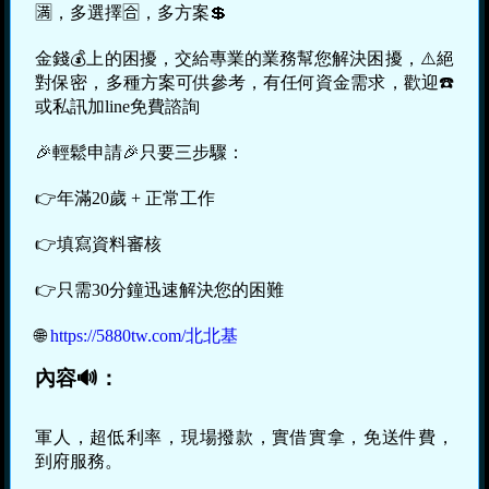
🈵，多選擇🈴，多方案💲
金錢💰上的困擾，交給專業的業務幫您解決困擾，⚠️絕
對保密，多種方案可供參考，有任何資金需求，歡迎☎️
或私訊加line免費諮詢
🎉輕鬆申請🎉只要三步驟：
👉年滿20歲 + 正常工作
👉填寫資料審核
👉只需30分鐘迅速解決您的困難
🌐
https://5880tw.com/北北基
內容🔊：
軍人，超低利率，現場撥款，實借實拿，免送件費，
到府服務。