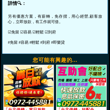
詳情🔍：
另有優惠方案，有薪轉，免存摺，用心經營,顧客放
心，立即放款，有工作就可借。
☑免留 ☑容易 ☑輕鬆 ☑到府
#免留 #容易 #輕鬆 #到府 #即樂貸
您可能有興趣的...
「台北借錢」當日放款，保證借速來電，息低保密，週轉補貨「即樂貸」
「台北借錢」好配合，互助會，長短期週轉，任您選擇，6萬內，息低保密快速放款「即樂貸」