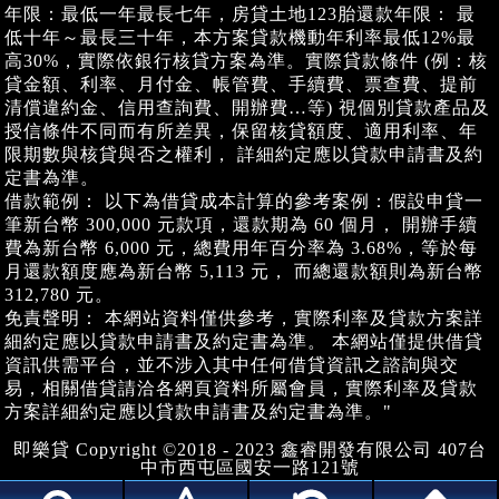
年限：最低一年最長七年，房貸土地123胎還款年限： 最
低十年～最長三十年，本方案貸款機動年利率最低12%最
高30%，實際依銀行核貸方案為準。實際貸款條件 (例：核
貸金額、利率、月付金、帳管費、手續費、票查費、提前
清償違約金、信用查詢費、開辦費…等) 視個別貸款產品及
授信條件不同而有所差異，保留核貸額度、適用利率、年
限期數與核貸與否之權利， 詳細約定應以貸款申請書及約
定書為準。
借款範例： 以下為借貸成本計算的參考案例：假設申貸一
筆新台幣 300,000 元款項，還款期為 60 個月， 開辦手續
費為新台幣 6,000 元，總費用年百分率為 3.68%，等於每
月還款額度應為新台幣 5,113 元， 而總還款額則為新台幣
312,780 元。
免責聲明： 本網站資料僅供參考，實際利率及貸款方案詳
細約定應以貸款申請書及約定書為準。 本網站僅提供借貸
資訊供需平台，並不涉入其中任何借貸資訊之諮詢與交
易，相關借貸請洽各網頁資料所屬會員，實際利率及貸款
方案詳細約定應以貸款申請書及約定書為準。"
即樂貸 Copyright ©2018 - 2023 鑫睿開發有限公司 407台
中市西屯區國安一路121號