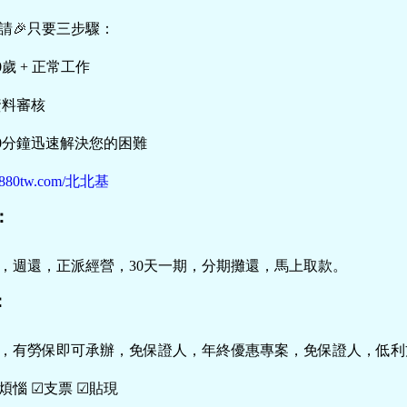
申請🎉只要三步驟：
0歲 + 正常工作
資料審核
30分鐘迅速解決您的困難
//5880tw.com/北北基
：
，週還，正派經營，30天一期，分期攤還，馬上取款。
：
，有勞保即可承辦，免保證人，年終優惠專案，免保證人，低利
煩惱 ☑支票 ☑貼現