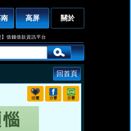
-50萬，月息6分，有工作一定借「即樂貸」
嘉南
高屏
關於
借錢借款資訊平台
回首頁