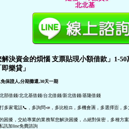
北北基
解決資金的煩惱 支票貼現小額借款」1-50
「即樂貸」
,免保證人,分期攤還,30天一期
：北部借錢/北北基借錢/台北借錢/新北借錢/基隆借錢
打多家電話📞，多詢問📣，多比較⚖，多機會🈵，多選擇🈴，多
上的困擾，交給專業的業務幫您解決困擾，⚠️絕對保密，多種方
私訊加line免費諮詢