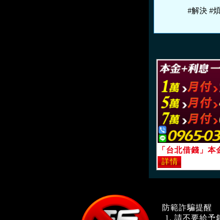
#解決 #
防範詐騙提醒
請不要給予