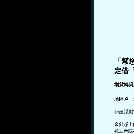
「幫您
定借
增貸轉貸
地區🔎
㊙建議撥
金錢💰
歡迎☎️或