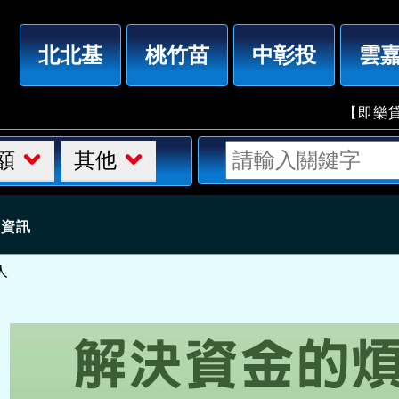
「台北借錢」幫您解決資金的煩惱，支票貼現小額借款，1
北北基
桃竹苗
中彰投
雲
【即樂貸】
額
其他
細資訊
人