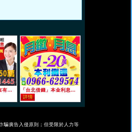
「台北借錢」曾實在有勞保就貸，幫您償還民間高利，有投保勞保最高可貸50萬，無勞保最高10萬「即樂貸」
「台北借錢」本金利息可分30期攤還，誠信經營，月繳月息，本金+利息本利攤還，1-20萬，不讓您白繳利息用錢別緊張可提前清償「即樂貸」
堵詐騙廣告入侵原則；但受限於人力等
。