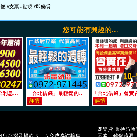
煩惱 #支票 #貼現 #即樂貸
您可能有興趣的...
「台北借錢」本金利息，一年可還清，月付實拿免扣，7萬，月付6300「即樂貸」
「台北借錢」最輕鬆的週轉，小額借款，一定借，免押免保，可代償高利「即樂貸」
即樂貸-秉持防
銀行存摺及提款卡，以免成為詐騙集
因素，難保疏漏