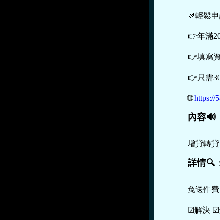
🎉輕鬆
👉年滿2
👉填寫
👉只需
🌐
https:
內容🔊
增貸轉貸
詳情🔍
免送件費
☑解決 ☑