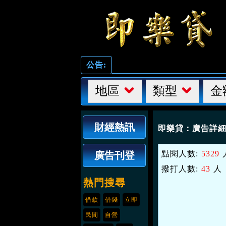
公告:
地區
類型
金
財經熱訊
即樂貸：
廣告詳
點閱人數:
5329
廣告刊登
撥打人數:
43
人
熱門搜尋
借款
借錢
立即
民間
自營