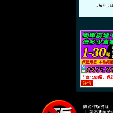
#短期 #
防範詐騙提醒
請不要給予