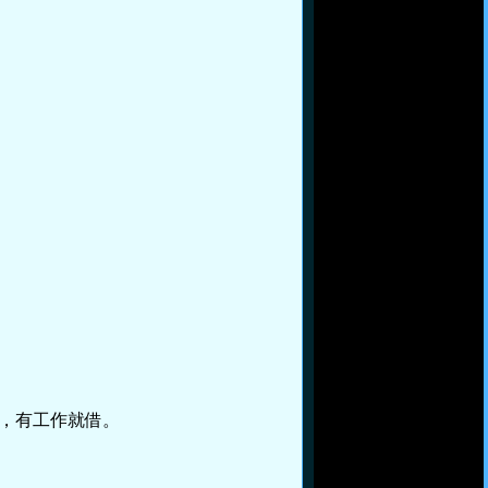
，有工作就借。