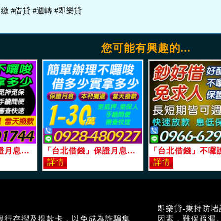
日繳 #借貸 #週轉 #即樂貸
您可能有興趣的...
「台北借錢」保證月息，當天撥款，本利攤還，審查快速，1-30萬，借多少拿多少，不囉說「即樂貸」
「台北借錢」保證月息，借多少實拿多少，本利攤還，當天撥款，1-30萬，免抵押免保人審查快速手續簡便「即樂貸」
即樂貸-秉持防
銀行存摺及提款卡，以免成為詐騙集
因素，難保疏漏