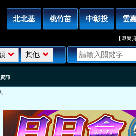
「台北借錢」短期週轉，日日會，短期借貸，1萬1天繳100
北北基
桃竹苗
中彰投
雲
【即樂貸】借
額
其他
細資訊
人