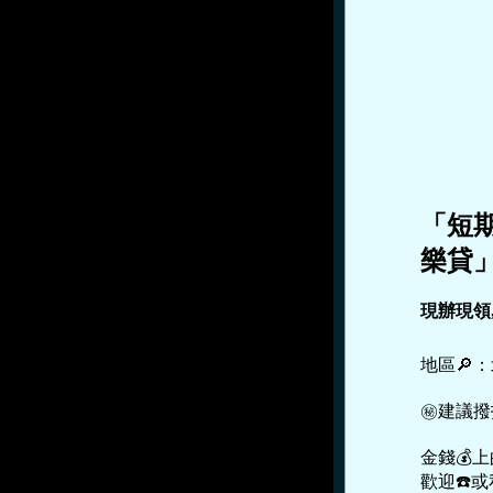
「短期
樂貸
現辦現領,
地區🔎
㊙建議撥
金錢💰
歡迎☎️或