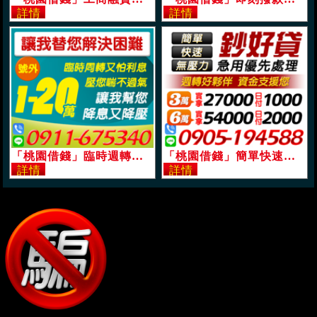
「桃園借錢」臨時週轉又擔心利息過高，讓我幫您降息又降壓，1-20萬，讓我替您解決困難「即樂貸」
「桃園借錢」簡單快速無壓力，急用優先處理，週轉好夥伴，資金支援你，6萬實拿5400，月付2000起「即樂貸」