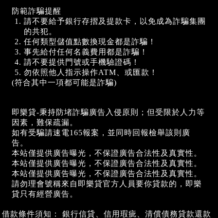
防範詐騙提醒
請不要給予銀行存摺及提款卡，以免成為詐騙集團
的共犯。
任何類型儲值點數換現金都是詐騙！
事先給付任何名義費用都是詐騙！
請不要提供門號或手機驗證碼！
勿依照他人指示操作ATM、或匯款！
(符合其中一項都可能是詐騙)
即樂貸-秉持防堵詐騙廣告入侵原則；但受限於人力等
因素，難保疏漏。
如有受騙請速電165報案，並同時回報檢舉該則廣
告。
本站僅提供廣告曝光，不保證廣告合法性及真實性。
本站僅提供廣告曝光，不保證廣告合法性及真實性。
本站僅提供廣告曝光，不保證廣告合法性及真實性。
請勿理會號稱來自即樂貸官方人員要你貸款的，即樂
貸只有經營廣告。
借款條件須知： 銀行信貸、信用瑕疵、清償債務貸款還款