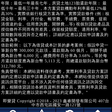
年限：最低一年最長七年，房貸土地123胎還款年限： 最
低十年～最長三十年，本方案貸款機動年利率最低12%最
高30%，實際依銀行核貸方案為準。實際貸款條件 (例：核
貸金額、利率、月付金、帳管費、手續費、票查費、提前
清償違約金、信用查詢費、開辦費…等) 視個別貸款產品及
授信條件不同而有所差異，保留核貸額度、適用利率、年
限期數與核貸與否之權利， 詳細約定應以貸款申請書及約
定書為準。
借款範例： 以下為借貸成本計算的參考案例：假設申貸一
筆新台幣 300,000 元款項，還款期為 60 個月， 開辦手續
費為新台幣 6,000 元，總費用年百分率為 3.68%，等於每
月還款額度應為新台幣 5,113 元， 而總還款額則為新台幣
312,780 元。
免責聲明： 本網站資料僅供參考，實際利率及貸款方案詳
細約定應以貸款申請書及約定書為準。 本網站僅提供借貸
資訊供需平台，並不涉入其中任何借貸資訊之諮詢與交
易，相關借貸請洽各網頁資料所屬會員，實際利率及貸款
方案詳細約定應以貸款申請書及約定書為準。"
即樂貸 Copyright ©2018 - 2023 鑫睿開發有限公司 407台
中市西屯區國安一路121號