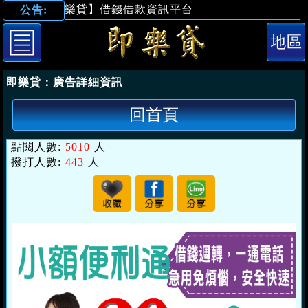
【即樂貸】借錢借款資訊平台
公告:
「桃園借錢」借
即樂貸：
廣告詳細資訊
回首頁
點閱人數:
5010
人
撥打人數:
443
人