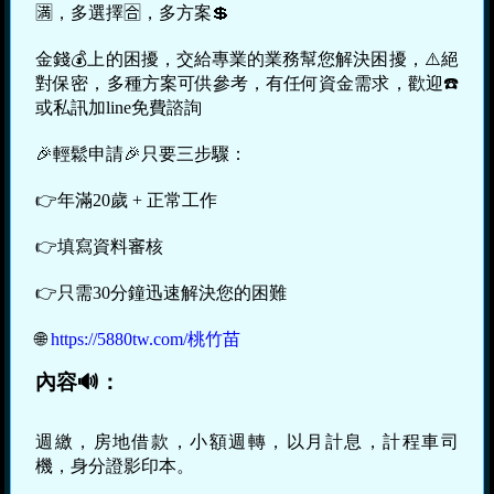
🈵，多選擇🈴，多方案💲
金錢💰上的困擾，交給專業的業務幫您解決困擾，⚠️絕
對保密，多種方案可供參考，有任何資金需求，歡迎☎️
或私訊加line免費諮詢
🎉輕鬆申請🎉只要三步驟：
👉年滿20歲 + 正常工作
👉填寫資料審核
👉只需30分鐘迅速解決您的困難
🌐
https://5880tw.com/桃竹苗
內容🔊：
週繳，房地借款，小額週轉，以月計息，計程車司
機，身分證影印本。