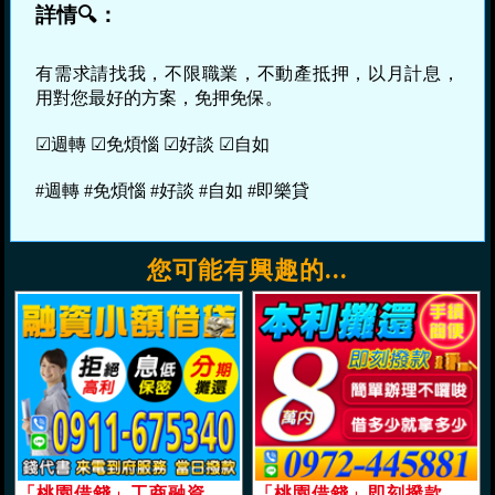
詳情🔍：
有需求請找我，不限職業，不動產抵押，以月計息，
用對您最好的方案，免押免保。
☑週轉 ☑免煩惱 ☑好談 ☑自如
#週轉 #免煩惱 #好談 #自如 #即樂貸
您可能有興趣的...
「桃園借錢」工商融資，小額借貸，分期攤還，拒絕高利，息低保密，來電到府服務「即樂貸」
「桃園借錢」即刻撥款，借多少拿多少，本利攤還，手續簡便，8萬內，簡單辦理不囉說「即樂貸」