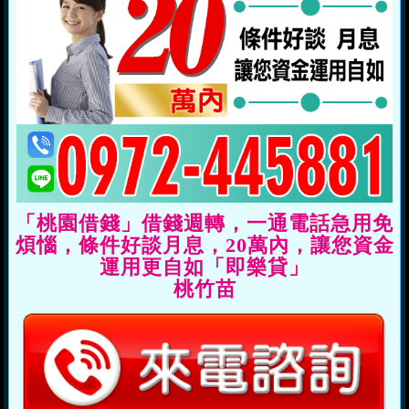
「桃園借錢」借錢週轉，一通電話急用免
煩惱，條件好談月息，20萬內，讓您資金
運用更自如「即樂貸」
桃竹苗