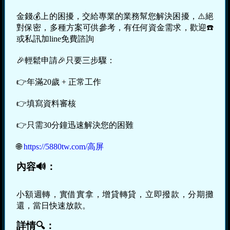
金錢💰上的困擾，交給專業的業務幫您解決困擾，⚠️絕
對保密，多種方案可供參考，有任何資金需求，歡迎☎️
或私訊加line免費諮詢
🎉輕鬆申請🎉只要三步驟：
👉年滿20歲 + 正常工作
👉填寫資料審核
👉只需30分鐘迅速解決您的困難
🌐
https://5880tw.com/高屏
內容🔊：
小額週轉，實借實拿，增貸轉貸，立即撥款，分期攤
還，當日快速放款。
詳情🔍：