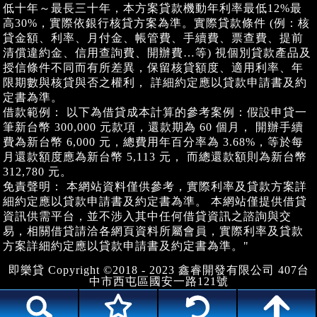
低十年～最長三十年，本方案貸款機動年利率最低12%最
高30%，實際依銀行核貸方案為準。實際貸款條件 (例：核
貸金額、利率、月付金、帳管費、手續費、票查費、提前
清償違約金、信用查詢費、開辦費…等) 視個別貸款產品及
授信條件不同而有所差異，保留核貸額度、適用利率、年
限期數與核貸與否之權利， 詳細約定應以貸款申請書及約
定書為準。
借款範例： 以下為借貸成本計算的參考案例：假設申貸一
筆新台幣 300,000 元款項，還款期為 60 個月， 開辦手續
費為新台幣 6,000 元，總費用年百分率為 3.68%，等於每
月還款額度應為新台幣 5,113 元， 而總還款額則為新台幣
312,780 元。
免責聲明： 本網站資料僅供參考，實際利率及貸款方案詳
細約定應以貸款申請書及約定書為準。 本網站僅提供借貸
資訊供需平台，並不涉入其中任何借貸資訊之諮詢與交
易，相關借貸請洽各網頁資料所屬會員，實際利率及貸款
方案詳細約定應以貸款申請書及約定書為準。"
即樂貸 Copyright ©2018 - 2023 鑫睿開發有限公司 407台
中市西屯區國安一路121號