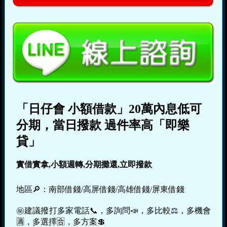
「日仔會 小額借款」20萬內息低可
分期，當日撥款 過件率高「即樂
貸」
實借實拿,小額週轉,分期攤還,立即撥款
地區🔎：南部借錢/高屏借錢/高雄借錢/屏東借錢
㊙建議撥打多家電話📞，多詢問📣，多比較⚖，多機會
🈵，多選擇🈴，多方案💲