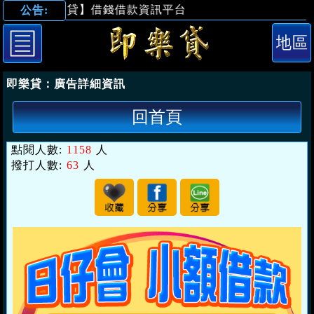
【即樂貸】借錢借款資訊平台
公告:
「高雄借錢」日
即樂貸：
廣告詳細資訊
回首頁
點閱人數:
1158
人
撥打人數:
63
人