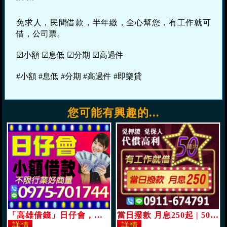
免求人，民間借款，半年繳，全心幫您，有工作就可
借，公司票。
☑小額 ☑息低 ☑分期 ☑高過件
#小額 #息低 #分期 #高過件 #即樂貸
您可能有興趣的...
「高雄借錢」日仔會，小額借款，不限行業好商量，即時借任意還，學生軍公教優惠專案，無工作可借讓我幫助你「即樂貸」
當日撥款 月息250起 | 50萬內 有工作免押證免保人「即樂貸」