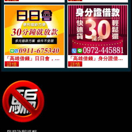
「高雄借錢」日日會，便利借鈔方便，30分鐘就放款，多元借款方案條件不受限「即樂貸」
「高雄借錢」身分證借款，30萬內，快速貸，輕鬆還「即樂貸」